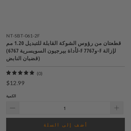
NT-SBT-061-2F
قطعتان من رؤوس الشوكة القابلة للتبديل 1.20 مم
(لأداة بيرجيون السويسرية 6767-F و7767-F لإزالة
قضبان النابض)
0
(0)
إجمالي
$12.99
المراجعات
الكمية
أضف إلى السلة