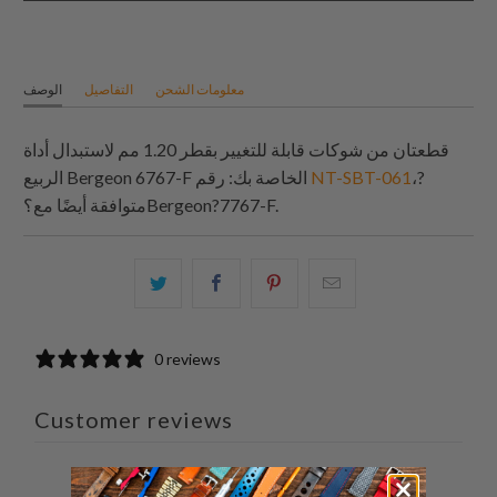
معلومات الشحن
التفاصيل
الوصف
قطعتان من شوكات قابلة للتغيير بقطر 1.20 مم لاستبدال أداة
،?
NT-SBT-061
الربيع Bergeon 6767-F الخاصة بك: رقم
?7767-F.
Bergeon
متوافقة أيضًا مع؟
البريد
شارك
شارك
شارك
الإلكتروني
هذا
هذا
هذا
هذا
على
على
على
0 reviews
إلى
بينتيريست
فيسبوك
تويتر
صديق
Customer reviews