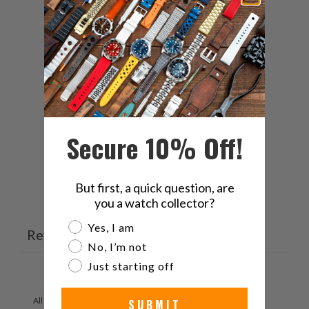
0
/ 5
0 reviews
5
0
%
4
0
%
3
0
%
2
0
%
Secure 10% Off!
1
0
%
But first, a quick question, are
you a watch collector?
Ask a question
Write a review
Are you a watch collector?
Yes, I am
Reviews
Questions
0
0
No, I’m not
Just starting off
With media
SUBMIT