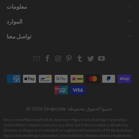
معلومات
الموارد
تواصل معنا
Email
Strapcode
Strapcode
Strapcode
Strapcode
Strapcode
Strapcode
Strapcode
on
on
on
on
on
on
Facebook
Instagram
Pinterest
Tumblr
Twitter
YouTube
. جميع الحقوق محفوظة.
Strapcode
© 2026
We are not affiliated with RX SA, Audemars Piguet, Seiko Holdings Corporation,
Orient Watch Company Limited or any other watch brand company. All watches,
likeness, and logos are trademarks or registered trademarks of RX SA, Audemars
Piguet, Seiko Holdings Corporation, Orient Watch Company Limited, respectively.