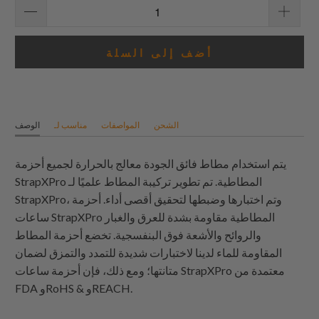
أضف إلى السلة
الشحن
المواصفات
مناسب لـ
الوصف
يتم استخدام مطاط فائق الجودة معالج بالحرارة لجميع أحزمة
StrapXPro المطاطية. تم تطوير تركيبة المطاط علميًا لـ
StrapXPro، وتم اختبارها وضبطها لتحقيق أقصى أداء. أحزمة
ساعات StrapXPro المطاطية مقاومة بشدة للعرق والغبار
والروائح والأشعة فوق البنفسجية. تخضع أحزمة المطاط
المقاومة للماء لدينا لاختبارات شديدة للتمدد والتمزق لضمان
متانتها؛ ومع ذلك، فإن أحزمة ساعات StrapXPro معتمدة من
FDA وRoHS & وREACH.