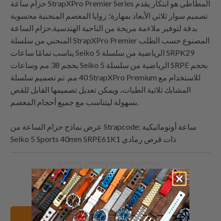
حزام ساعة StrapXPro Premier Series المطاطي هو ابتكار يقدم
تصميم سوار ثلاثي الأبعاد بمهارة؛ زوايا المعصم المنحنية محسوبة
بدقة لتوفير ملاءمة مريحة من الناحية الهندسية.حزام الساعة
المنحني من سلسلة StrapXPro Premier المصنوع حسب الطلب
يناسب تمامًا ساعات Seiko 5 الرياضية من سلسلة SRPK29
بحجم 38 مم وساعات Seiko 5 الرياضية من سلسلة SRPE بحجم
40 مم. تم تصميم سلسلة StrapXPro Premium للاستخدام مع
المشابك ثلاثية الطيات، ويمكن تعديل تصميمها القابل للقص
بسهولة ليتناسب مع جميع أحجام المعصم.
: ساعة أوتوماتيكية
Strapcode
عرض نماذج حزام الساعة من
Seiko 5 Sports 40mm SRPE61K1 ذات قرص رمادي
البريد
شارك
شارك
شارك
الإلكتروني
هذا
هذا
هذا
هذا
على
على
على
إلى
بينتيريست
فيسبوك
تويتر
20mm أساور الساعات