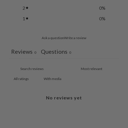
2
0
%
1
0
%
Ask a question
Write a review
Reviews
Questions
0
0
With media
No reviews yet