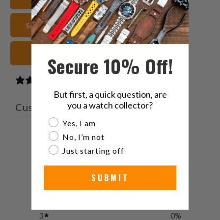
صديق
Seiko 5 Sports 40mm أساور الساعات
زرقاء أشرطة الساعات
Secure 10% Off!
0 reviews
But first, a quick question, are
you a watch collector?
Customer reviews
Are you a watch collector?
Yes, I am
0
No, I’m not
/ 5
Just starting off
0 reviews
SUBMIT
5
0
%
4
0
%
3
0
%