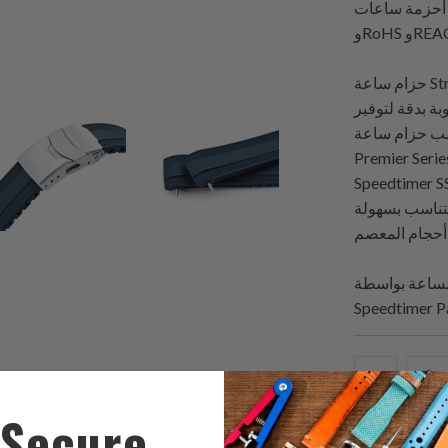
StrapXPro معتمدة من FDA
وREACH.
حزام ساعة StrapXPro Premier Series المطاطي هو ابتكار يقدم تصميم
بة بدقة لتوفير
م ساعة StrapXPro
Premier  ذو النهاية المنحنية تمامًا مع سلسلة Seiko Prospex
لسلة StrapXPro Premium مصممة للاستخدام
يتناسب بسهولة
Speedtimer P
ك
شارك
ا
هذا
Secure
ى
على