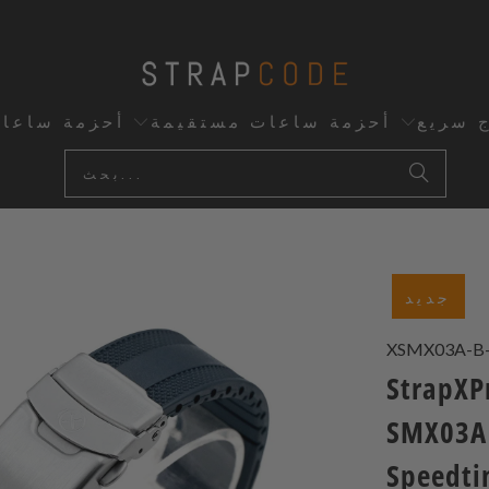
ج سريع
أحزمة ساعات مستقيمة
أحزمة ساعا
جديد
XSMX03A-B
- سوار مطاطي أزرق بحري
SMX0 متوافق مع سلسلة Seiko
Speedti