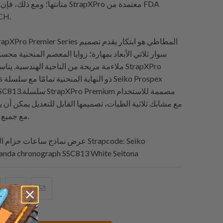
متانتها؛ ومع ذلك، فإن أحزمة ساعات 
وRoHS 
سوار ثلاثي الأبعاد بمهارة؛ زوايا المعصم المنحنية محسو
ملاءمة مريحة من الناحية الهندسية. يناسب حزا
Series
Speedtimer SSC813.س
مع مشابك ثلاثية الطيات، تصميمها القابل للتعديل يمكن أن 
مع جميع أحجام المعصم.
: Seiko
Strapcode
عرض نماذج ساعات حزام الساعة بواسطة
anda chronograph SSC813 White Seitona
البريد
شارك
شار
الإلكتروني
هذا
هذ
هذا
على
عل