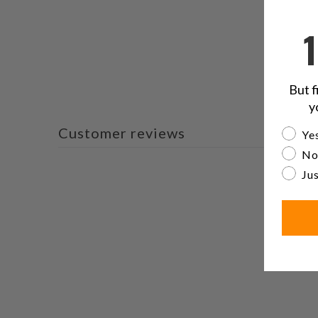
But f
y
Customer reviews
Are yo
Yes
No
Jus