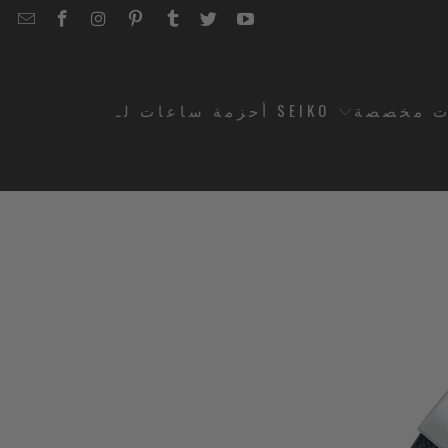
EMAIL
STRAPCODE
STRAPCODE
STRAPCODE
STRAPCODE
STRAPCODE
STRAPCODE
STRAPCODE
ON
ON
ON
ON
ON
ON
FACEBOOK
INSTAGRAM
PINTEREST
TUMBLR
TWITTER
YOUTUBE
ت مخصصة
أحزمة ساعات لـ SEIKO