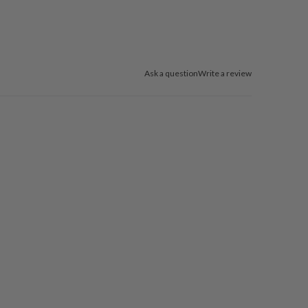
Ask a question
Write a review