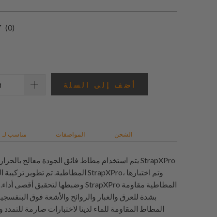
0
(0)
إجمالي
المراجعات
أضف إلى السلة
الشحن
المواصفات
مناسب لـ
يتم استخدام مطاط فائق الجودة معالج بالحرارة لجميع
المطاطية. تم تطوير تركيبة المطاط علمياً لـ o
وضبطها لتحقيق أقصى أداء. أحزمة ساعات XPro
بشدة للعرق والغبار والروائح والأشعة فوق البنفسجي
المطاط المقاومة للماء لدينا لاختبارات صارمة للتمدد 