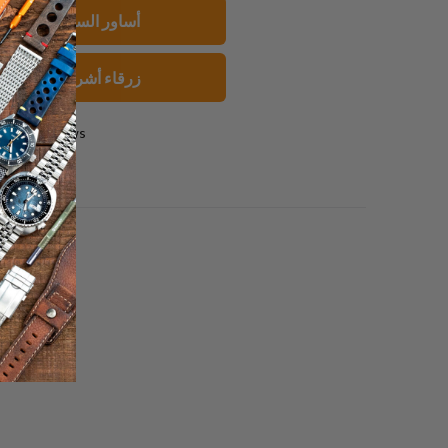
إلى
بينتيريست
فيسبو
20mm أساور الساعات
صديق
زرقاء أشرطة الساعا
0 reviews