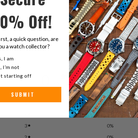
ك
تويتر
10% Off!
ت
irst, a quick question, are
ou a watch collector?
u a watch collector?
, I am
, I’m not
0
t starting off
/ 5
0 reviews
SUBMIT
5
0
%
4
0
%
3
0
%
2
0
%