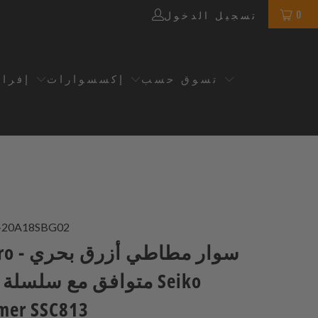
0
تسجيل الدخول
تسوق حسب
إكسسوارات
إفرا
-20A18SBG02
StrapXPro 
3A
mer SSC813