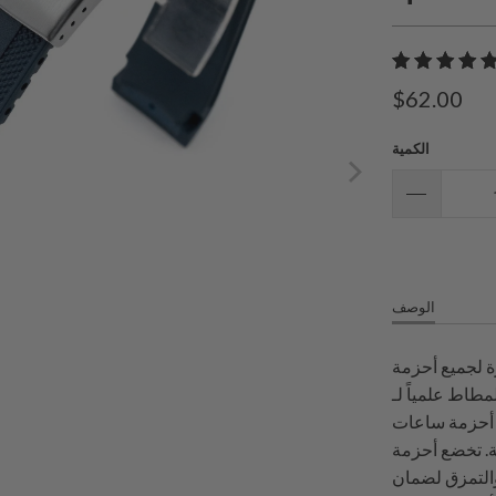
$62.00
الكمية
الوصف
 أحزمة StrapXPro
StrapXPr، وتم اختبارها
Strap المطاطية مقاومة
ة. تخضع أحزمة
والتمزق لضمان