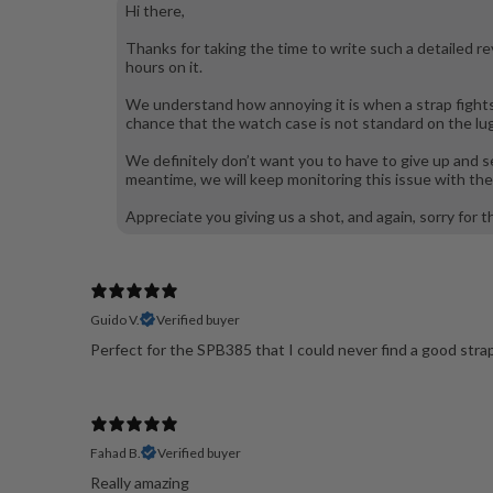
Hi there,
Thanks for taking the time to write such a detailed re
hours on it.
We understand how annoying it is when a strap fights y
chance that the watch case is not standard on the lug 
We definitely don’t want you to have to give up and se
meantime, we will keep monitoring this issue with the 
Appreciate you giving us a shot, and again, sorry for 
Guido V.
Verified buyer
Perfect for the SPB385 that I could never find a good strap
Fahad B.
Verified buyer
Really amazing