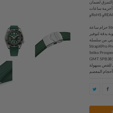
 والتمزق لضمان
StrapXPro معتمدة من FDA
وREACH.
حزام ساعة StrapXPro Premier Series المطاطي هو ابتكار يقدم تصميم
بة بدقة لتوفير
نحني من سلسلة
 المصنوع حسب الطلب يتناسب تمامًا مع ساعة
Seiko Prospe
GMT . تم تصميم سلسلة StrapXPro Premium للاستخدام مع
ل للقص بسهولة
ك
شارك
ا
هذا
ى
على
ك
تويتر