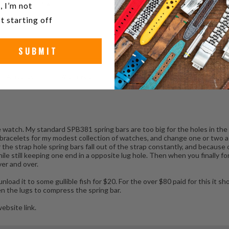
1
0
%
, I’m not
t starting off
SUBMIT
With media
atch. My standard SPB381 spring bars are too big for the holes in the st
 bracelets for my modest collection of watches, and change one or two a
r the strap hole spring bars fall out of the strap constantly, and because
e still keeping one end in a opposite lug hole. Then when you finally for
ver and over.
 unload it to some gullible fish for $20. For the over $80 paid for this it 
n the lugs to compress the spring bar.
website link.