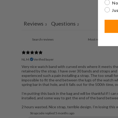
No
Jus
Reviews
Questions
3
2
NL M.
Verified buyer
Very nice watch band with curved ends where it meets the w
retained by the strap. I have over 30 bands and straps and
experienced such a pain installing a strap. The too small fo
impossible to fit the end between the lugs of the watch whil
spring bar in that hole, and it falls out for the 500th time, o
I’m putting this back in the bag and will be thankful if I can
installed, and some way to get the end of the band betwee
2 hours wasted. Nice strap, terrible design. I’m losing this 
Strapcode replied
5 months ago