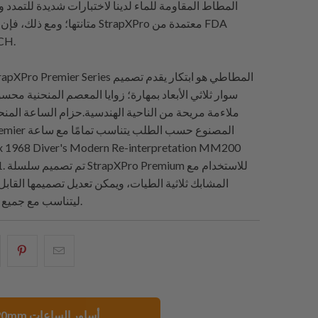
المطاط المقاومة للماء لدينا لاختبارات شديدة للتمدد
متانتها؛ ومع ذلك، فإن أحزمة ساعات 
وRoHS 
سوار ثلاثي الأبعاد بمهارة؛ زوايا المعصم المنحنية محسو
ملاءمة مريحة من الناحية الهندسية.حزام الساعة الم
StrapXPro Premier
x 1968 Diver's Modern Re-interpretation MM200
SPB381
المشابك ثلاثية الطيات، ويمكن تعديل تصميمها القاب
ليتناسب مع جميع أحجام المعصم.
البريد
شارك
شار
الإلكتروني
هذا
هذ
هذا
على
عل
إلى
بينتيريست
فيسبو
20mm أساور الساعات