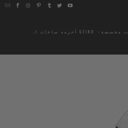
EMAIL
STRAPCODE
STRAPCODE
STRAPCODE
STRAPCODE
STRAPCODE
STRAPCODE
STRAPCODE
ON
ON
ON
ON
ON
ON
FACEBOOK
INSTAGRAM
PINTEREST
TUMBLR
TWITTER
YOUTUBE
ت مخصصة
أحزمة ساعات لـ SEIKO