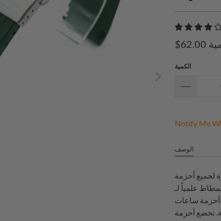
ية
$62.00
الكمية
Notify Me Wh
الوصف
 أحزمة StrapXPro
StrapXPr، وتم اختبارها
Strap المطاطية مقاومة
ة. تخضع أحزمة