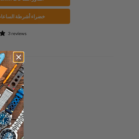
صديق
خضراء أشرطة الساعا
3 reviews