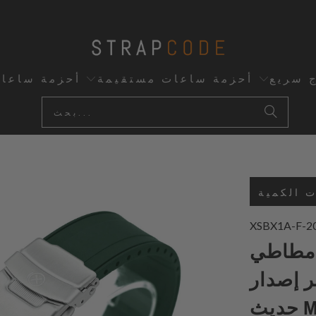
ج سريع
أحزمة ساعات مستقيمة
أحزمة ساعا
 الكمية
XSBX1A-F-
طي SBX1A
بكس 1968 دايفر إصدار