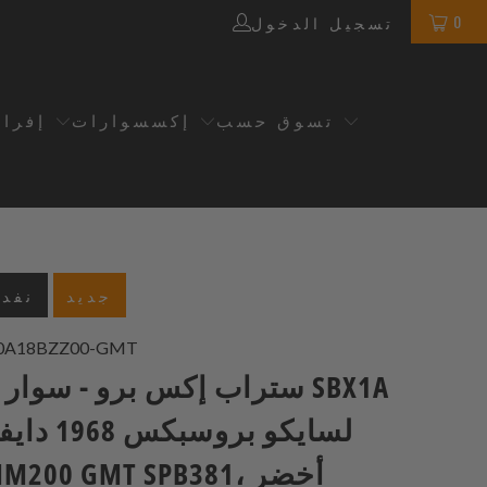
0
تسجيل الدخول
تسوق حسب
إكسسوارات
إفرا
جديد
نفدت
20A18BZZ00-GMT
ستراب إكس برو - سوار مطا
لسايكو بروس
حديث MM200 GMT SPB381، أخضر