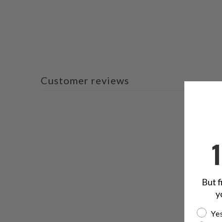
Customer reviews
But f
y
Are yo
Yes