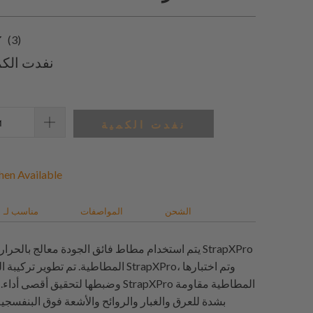
3
(3)
إجمالي
نفدت الكم
المراجعات
نفدت الكمية
en Available
الشحن
المواصفات
مناسب لـ
يتم استخدام مطاط فائق الجودة معالج بالحرارة لجميع
المطاطية. تم تطوير تركيبة المطاط علمياً لـ o
وضبطها لتحقيق أقصى أداء. أحزمة ساعات XPro
بشدة للعرق والغبار والروائح والأشعة فوق البنفسجي