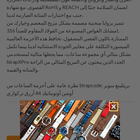
القصوى، مع شهادة RoHS و REACH لضمان السلامة جنبًا إلى
جنب مع اختبارات المتانة الصارمة لدينا.
تتميز بزوايا منحنية مصممة بشكل مريح للمعصم وخيارك من
مشابك الغواص المصنوعة من الفولاذ المقاوم للصدأ 316L
الممتازة باللون الفضي المصقول، تحافظ هذه الأحزمة العالمية
الميسورة التكلفة على معايير الجودة الاستثنائية لدينا بينما تكمل
بشكل مثالي أي مجموعة ساعات، مما يجعلها مثالية لمستخدمي
StrapXPro الجدد الذين يبحثون عن المزيج المثالي من الراحة
والمتانة والقيمة.
: بريتلينغ سوبر
Strapcode
نظرة عامة على أحزمة الساعات من
أوشن أوتوماتيك 44 أزرق تركوازي
البريد
شارك
شارك
شارك
الإلكتروني
هذا
هذا
هذا
هذا
على
على
على
إلى
بينتيريست
فيسبوك
تويتر