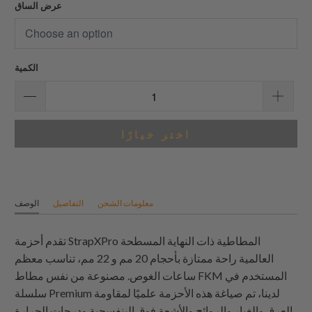
عرض الساق
الكمية
اختر خيارًا
معلومات الشحن
التفاصيل
الوصف
تقدم أحزمة StrapXPro المطاطية ذات النهاية المسطحة
العالمية راحة ممتازة بأحجام 20 مم و 22 مم، تناسب معظم
ساعات الغوص. مصنوعة من نفس مطاط FKM المستخدم في
سلسلة Premium لدينا، تم صياغة هذه الأحزمة علميًا لمقاومة
العرق والغبار والروائح والأشعة فوق البنفسجية ودرجات الحرارة