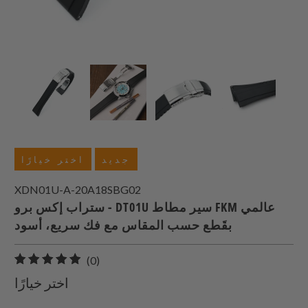
جديد
اختر خيارًا
XDN01U-A-20A18SBG02
ستراب إكس برو - DT01U سير مطاط FKM عالمي
بقَطع حسب المقاس مع فك سريع، أسود
0
(0)
إجمالي
اختر خيارًا
المراجعات