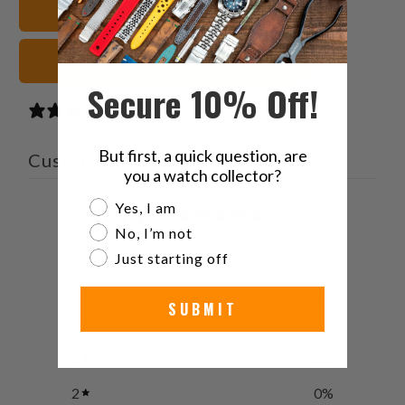
عرض جميع الأساور
صديق
سوداء أشرطة الساعات
Secure 10% Off!
0 reviews
But first, a quick question, are
Customer reviews
you a watch collector?
Are you a watch collector?
Yes, I am
0
No, I’m not
/ 5
0 reviews
Just starting off
5
0
%
SUBMIT
4
0
%
3
0
%
2
0
%