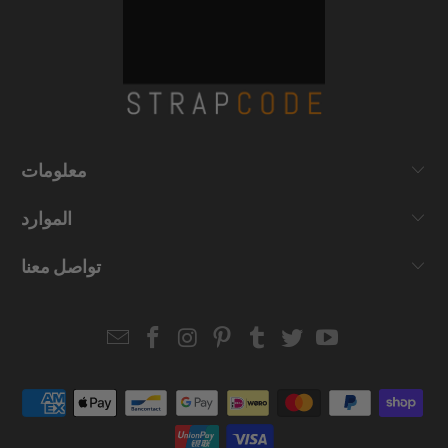
معلومات
الموارد
تواصل معنا
Email
Strapcode
Strapcode
Strapcode
Strapcode
Strapcode
Strapcode
Strapcode
on
on
on
on
on
on
Facebook
Instagram
Pinterest
Tumblr
Twitter
YouTube