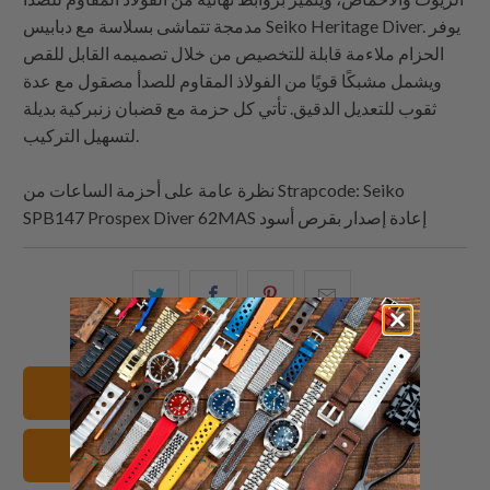
مدمجة تتماشى بسلاسة مع دبابيس Seiko Heritage Diver. يوفر
الحزام ملاءمة قابلة للتخصيص من خلال تصميمه القابل للقص
ويشمل مشبكًا قويًا من الفولاذ المقاوم للصدأ مصقول مع عدة
ثقوب للتعديل الدقيق. تأتي كل حزمة مع قضبان زنبركية بديلة
لتسهيل التركيب.
: Seiko
Strapcode
نظرة عامة على أحزمة الساعات من
SPB147 Prospex Diver 62MAS إعادة إصدار بقرص أسود
البريد
شارك
شارك
شارك
الإلكتروني
هذا
هذا
هذا
هذا
على
على
على
إلى
بينتيريست
فيسبوك
تويتر
20mm أساور الساعات
صديق
صفراء أشرطة الساعات