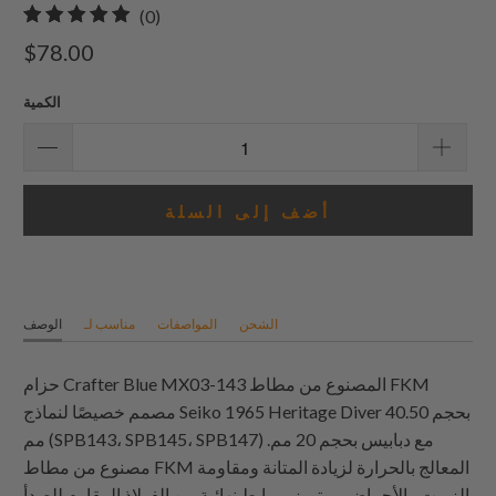
0
(0)
إجمالي
$78.00
المراجعات
الكمية
أضف إلى السلة
الشحن
المواصفات
مناسب لـ
الوصف
حزام Crafter Blue MX03-143 المصنوع من مطاط FKM
مصمم خصيصًا لنماذج Seiko 1965 Heritage Diver بحجم 40.50
مم (SPB143، SPB145، SPB147) مع دبابيس بحجم 20 مم.
مصنوع من مطاط FKM المعالج بالحرارة لزيادة المتانة ومقاومة
الزيوت والأحماض، ويتميز بروابط نهائية من الفولاذ المقاوم للصدأ