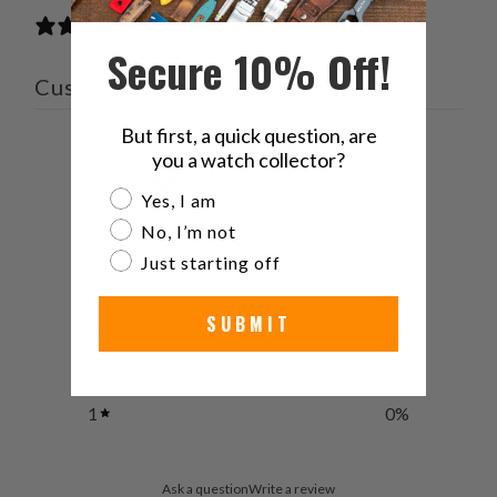
0 reviews
Secure 10% Off!
Customer reviews
But first, a quick question, are
0
you a watch collector?
/ 5
0 reviews
Are you a watch collector?
Yes, I am
No, I’m not
5
0
%
Just starting off
4
0
%
SUBMIT
3
0
%
2
0
%
1
0
%
Ask a question
Write a review