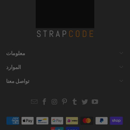
معلومات
الموارد
تواصل معنا
Email
Strapcode
Strapcode
Strapcode
Strapcode
Strapcode
Strapcode
Strapcode
on
on
on
on
on
on
Facebook
Instagram
Pinterest
Tumblr
Twitter
YouTube