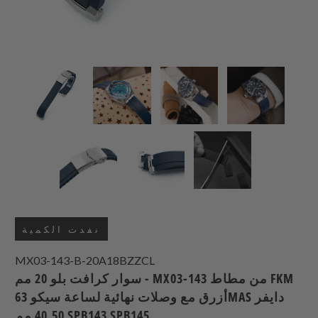
نفدت الكمية
MX03-143-B-20A18BZZCL
سوار كرافت بلو 20 مم - MX03-143 من مطاط FKM
أزرق مع وصلات نهائية لساعة سيكو 63MAS دايفر
40.50 مم SPB143 SPB145