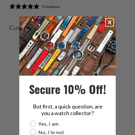
0 reviews
Customer reviews
0
/ 5
0 reviews
5
0
%
4
0
%
Secure 10% Off!
3
0
%
2
0
%
But first, a quick question, are
you a watch collector?
1
0
%
Are you a watch collector?
Yes, I am
No, I’m not