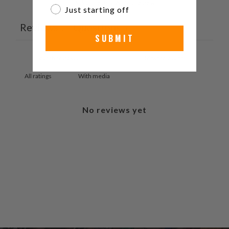
Ask a question
Write a review
Just starting off
Reviews
Questions
0
3
SUBMIT
With media
No reviews yet