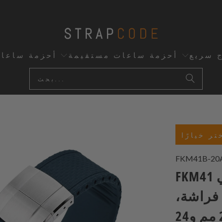
ج سريع
أحزمة ساعات مستقيمة
أحزمة ساعا
تر خيارًا
FKM41B-20
FKM41 سوار ساعة مطاطي FKM أزرق
 فراشة،
متوفر بمقاسات 20 مم إلى 22 مم و24