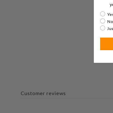
y
Are yo
Yes
No
Jus
Customer reviews