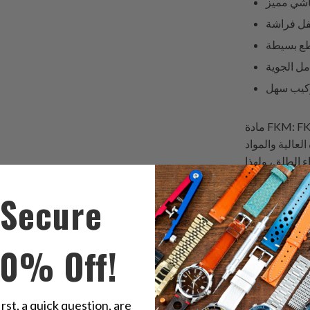
اشي مميز
طع بسيطة
مل الجوية
ركيب سهل
مادة FKM: FKM - فلوروالاستومر، مادة عالية الأداء ذات كثافة استثنائية،
عالية والمواد
اء الطلق، ولهذا
FKM بشعبية كبيرة بين الغواصين والمغامرين.
Secure
طية التي تعمل
10% Off!
Aqua Terra 
Worldtimer،
Wind
irst, a quick question, are