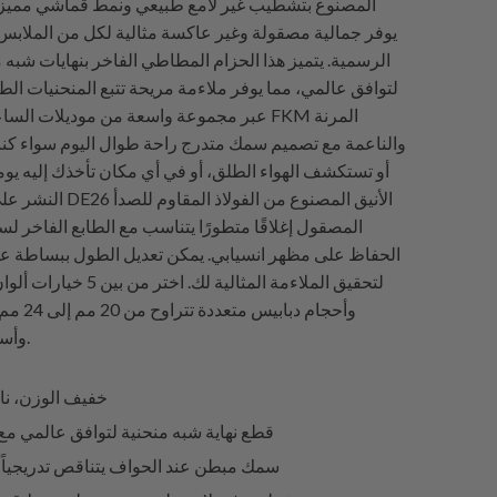
يوفر جمالية مصقولة وغير عاكسة مثالية لكل من الملابس
الرسمية. يتميز هذا الحزام المطاطي الفاخر بنهايات شبه
لتوافق عالمي، مما يوفر ملاءمة مريحة تتبع المنحنيات ال
عبر مجموعة واسعة من موديلات الساعات. يوفر 
والناعمة مع تصميم سمك متدرج راحة طوال اليوم سواء كن
أو تستكشف الهواء الطلق، أو في أي مكان تأخذك إليه ي
النشر على شكل فراشة DE26 
الحفاظ على مظهر انسيابي. يمكن تعديل الطول ببساطة 
لتحقيق الملاءمة المثالية لك. اخت
وأحجام دباب
وأسلوبك الشخصي.
خفيف الوزن، نا
قطع نهاية شبه منحنية لتوافق عالمي م
سمك مبطن عند الحواف يتناقص تدريجياً 