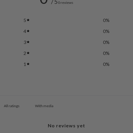
/ 5
0 reviews
5
0
%
4
0
%
3
0
%
2
0
%
1
0
%
With media
No reviews yet