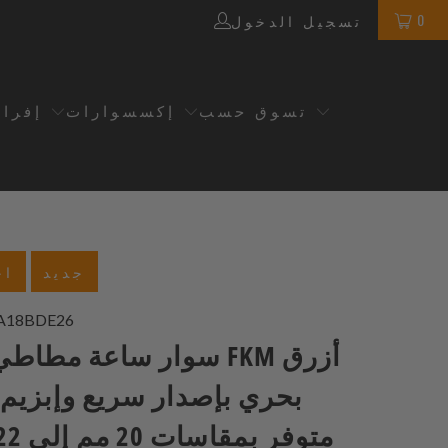
0
تسجيل الدخول
تسوق حسب
إكسسوارات
إفرا
جديد
اخ
A18BDE26
بحري بإصدار سريع وإبزيم