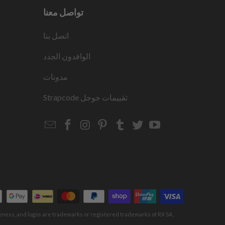
تواصل معنا
اتصل بنا
الوافدون الجدد
مدونات
تقييمات جوجل
Strapcode
Email
Strapcode
Strapcode
Strapcode
Strapcode
Strapcode
Strapcode
Strapcode
on
on
on
on
on
on
Facebook
Instagram
Pinterest
Tumblr
Twitter
YouTube
keness, and logos are trademarks or registered trademarks of RX SA,