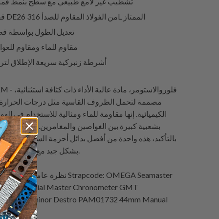
تشطيب غير لامع طبيعي مع سطح بنمط قم
قفل فراشة DE26 من الفولاذ المقاوم للصدأ 316L الممتاز
تعديل الطول بواسطة ق
مقاوم للماء ومقاوم للعوا
أشرطة زنبركية سريعة الإطلاق لت
مصممة لتحمل الظروف القاسية مثل درجات الحرارة ال
الكيميائية. إنها مقاومة للماء ومثالية للاستخدام في الهو
السبب تحظى أحزمة 
بالتأكيد، هذه واحدة من أفضل بدائل أحزمة الساعات المطا
بشكل جيد مع ساعات الغوص الخاصة بك.
: OMEGA Seamaster
Strapcode
نظرة عامة على أحزمة الساعات من
150M Co-Axial Master Chronometer GMT
 Panerai Luminor Destro PAM01732 44mm Manual