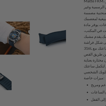
Matte FKM، المصنوع بتشطيب غير لامع طبيعي ونمط قماشي مميز
 الرسمية وغير
 منحنية مصممة
طبيعية لمعصمك
مادة FKM المرنة
ت في المكتب،
ومك.يقدم مشبك
الأنيق المصنوع من الفولاذ المقاوم للصدأ
316L المصقول إغلاقًا متطورًا يتناسب مع الطابع الفاخر لساعتك مع
عن طريق القص
ر من بين 5 خيارات ألوان مختارة بعناية
يس متعددة تتراوح من 20 مم إلى 24 مم لتكمل ساعتك
ميزات خاصة:
عم ومريح
ع الساعات
إلى القفل