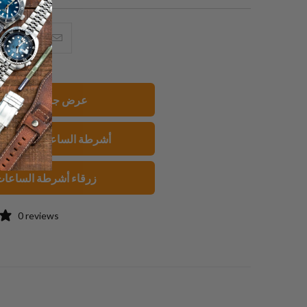
البريد
شارك
شار
الإلكتروني
هذا
هذ
هذا
على
عل
إلى
بينتيريست
فيسبو
عرض جميع الأساور
صديق
مطاط FKM أشرطة الساعات
زرقاء أشرطة الساعا
0 reviews