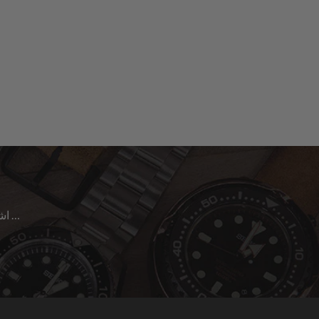
اشترك للحصول على آخر الأخبار حول المبيعات | الإصدارات الجديدة & المزيد …