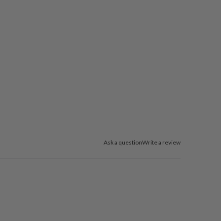
Ask a question
Write a review