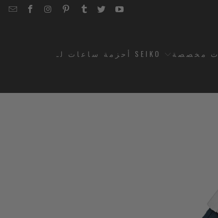
EMAIL
STRAPCODE
STRAPCODE
STRAPCODE
STRAPCODE
STRAPCODE
STRAPCODE
STRAPCODE
ON
ON
ON
ON
ON
ON
FACEBOOK
INSTAGRAM
PINTEREST
TUMBLR
TWITTER
YOUTUBE
ت مخصصة
أحزمة ساعات لـ SEIKO