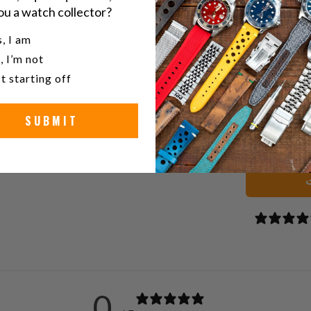
ou a watch collector?
u a watch collector?
ك
شارك
, I am
ا
هذا
, I’m not
ى
على
t starting off
ك
تويتر
SUBMIT
ت
0