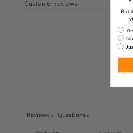
Customer reviews
But f
y
Are yo
Yes
No
Jus
Reviews
Questions
0
0