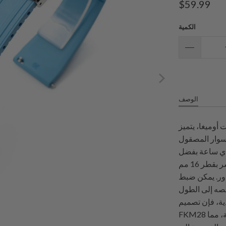
$59.99
الكمية
الوصف
ا، يتميز FKM28
لسوار المصقول
ول أي ساعة بفضل
تصميمه الفاخر بينما يقدم وظيفة عملية من خلال مشبك نشر بقطر 16 مم
اور. يمكن ضبط
صه إلى الطول
ية، فإن تصميم
FKM28 المتنوع يجعله خيارًا مثاليًا بين أساور الساعات المصممة، مما