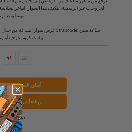
يرفع من مظهر ساعتك من الرياضي إلى الأنيق.من الفعاليا
الخروجات غير الرسمية، يتكيف هذا السوار الفاخر بسلاسة
بينما يوفر ارتداءً مريحًا وآمنًا.
: ساعة سين
Strapcode
عرض سوار الساعة من خلال ساعات العرض
103 ST بيلوت كرونوغراف أوتو
البريد
شارك
شار
الإلكتروني
هذا
هذ
هذا
على
عل
إلى
بينتيريست
فيسبو
20mm أساور الساعات
صديق
زرقاء أشرطة الساعا
0 reviews