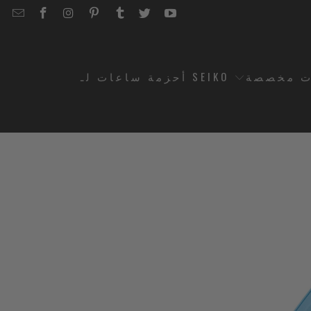
EMAIL
STRAPCODE
STRAPCODE
STRAPCODE
STRAPCODE
STRAPCODE
STRAPCODE
STRAPCODE
ON
ON
ON
ON
ON
ON
FACEBOOK
INSTAGRAM
PINTEREST
TUMBLR
TWITTER
YOUTUBE
ت مخصصة
أحزمة ساعات لـ SEIKO