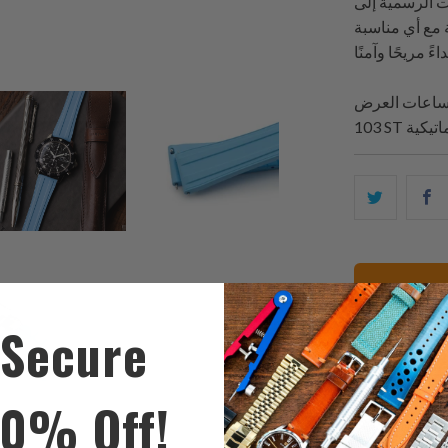
ت الرسمية إلى
 مع أي مناسبة
ماتيكية
ك
شارك
ا
هذا
ى
على
ك
تويتر
Secure
ت
10% Off!