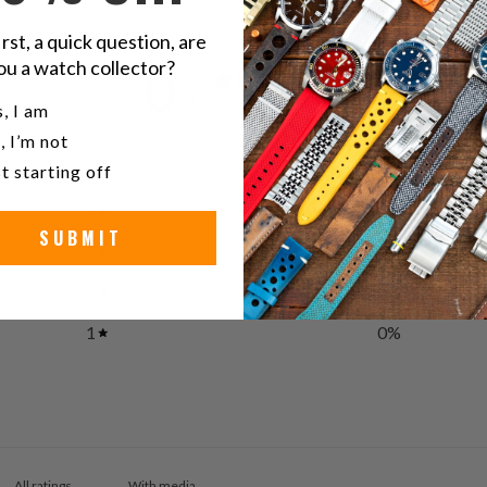
irst, a quick question, are
ou a watch collector?
0
/ 5
u a watch collector?
, I am
0 reviews
, I’m not
t starting off
5
0
%
4
0
%
SUBMIT
3
0
%
2
0
%
1
0
%
With media