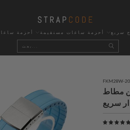
ج سريع
أحزمة ساعات مستقيمة
أحزمة ساعا
FKM28W-20
 FKM أزرق