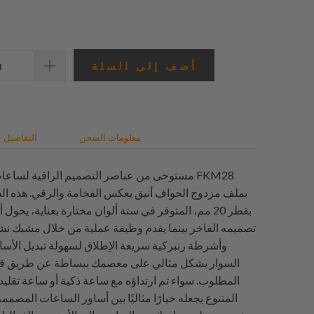
المراجعات
أضف إلى السلة
معلومات الشحن
التفاصيل
مستوحى من عناصر التصميم الراقية لساعات أوميغ
بملف مزدوج الحواف أنيق يعكس الفخامة والرقي. هذه ا
بقطر 20 مم، المتوفر في ستة ألوان مختارة بعناية، يح
وأشرطة زنبركية سريعة الإطلاق لسهولة تبديل الأس
السوار بشكل مثالي على معصمك ببساطة عن طريق ق
المطلوب. سواء تم ارتداؤه مع ساعة ذكية أو ساعة تقليد