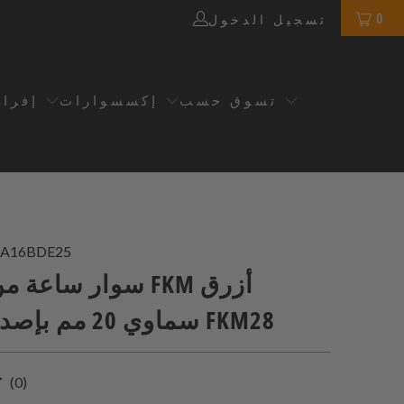
0
تسجيل الدخول
تسوق حسب
إكسسوارات
إفرا
A16BDE25
سوار ساعة من مطاط
سماوي 20 مم بإصدار سريع FKM28
0
(0)
إجمالي