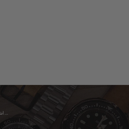
اشترك للحصول على آخر الأخبار حول المبيعات | الإصدارات الجديدة & المزيد …