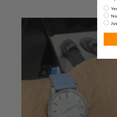
Are yo
Yes
No
Jus