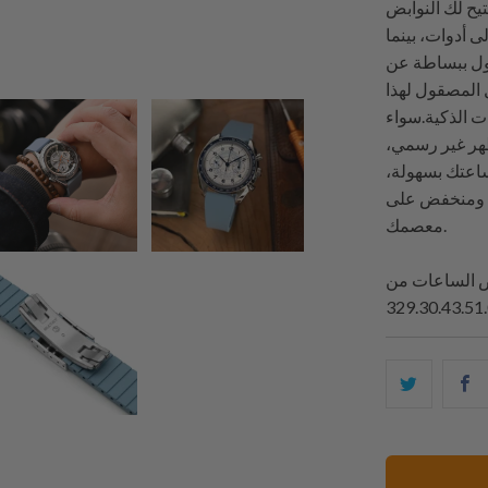
ة الارتداء. تتيح لك النوابض
ى أدوات، بينما
ول ببساطة عن
 المصقول لهذا
ت الذكية.سواء
هر غير رسمي،
ساعتك بسهولة،
ق ومنخفض على
معصمك.
ك
شارك
ا
هذا
ى
على
ك
تويتر