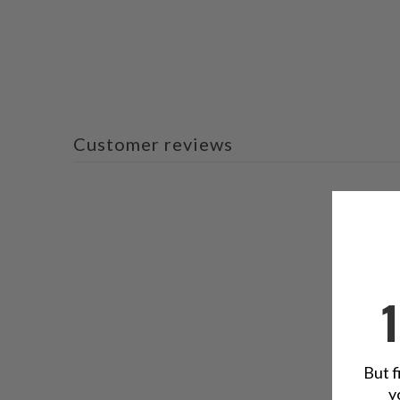
Customer reviews
But f
y