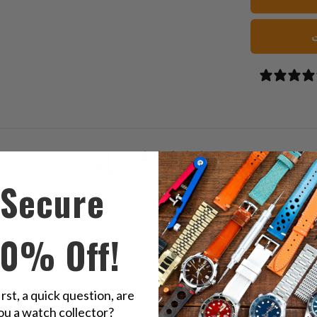
ت
4
/ 5
3 reviews
Secure
5
33
%
10% Off!
4
33
%
3
33
%
irst, a quick question, are
2
0
%
ou a watch collector?