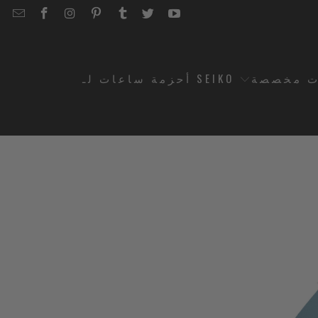
EMAIL
STRAPCODE
STRAPCODE
STRAPCODE
STRAPCODE
STRAPCODE
STRAPCODE
STRAPCODE
ON
ON
ON
ON
ON
ON
FACEBOOK
INSTAGRAM
PINTEREST
TUMBLR
TWITTER
YOUTUBE
ت مخصصة
أحزمة ساعات لـ SEIKO