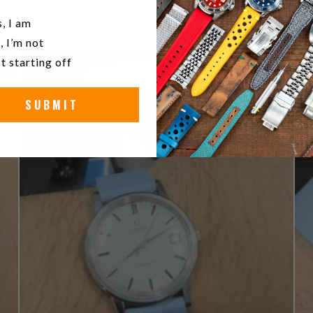
1
0
%
u a watch collector?
, I am
, I’m not
t starting off
SUBMIT