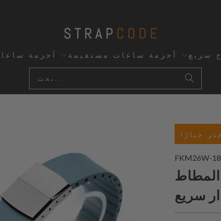
ج سريع
أحزمة ساعات مستقيمة
أحزمة ساعا
تر خيارًا
FKM26W-18
FKM26 أزرق
ار سريع