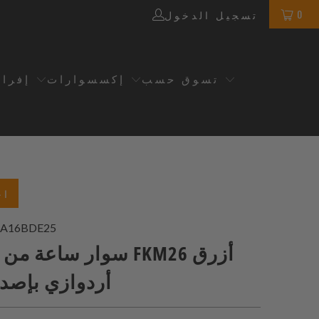
0
تسجيل الدخول
تسوق حسب
إكسسوارات
إفرا
اخ
A16BDE25
سوار ساعة من المطاط 
أردوازي بإصد