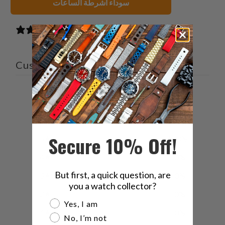
سوداء أشرطة الساعات
1 review
Customer reviews
5
/ 5
1 review
Secure 10% Off!
5
100
%
4
0
%
But first, a quick question, are
3
0
%
you a watch collector?
2
0
%
Are you a watch collector?
Yes, I am
1
0
%
No, I’m not