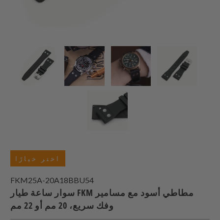
اختر خيارًا
FKM25A-20A18BBU54
سوار ساعة طيار FKM مطاطي أسود مع مسامير
وفك سريع، 20 مم أو 22 مم