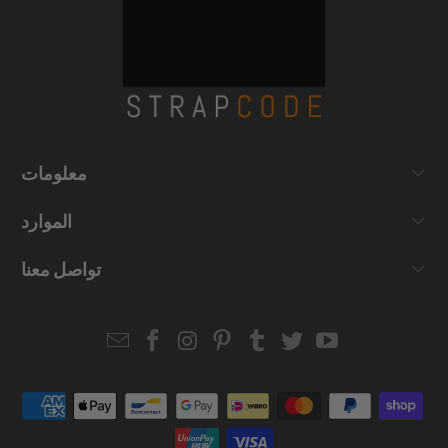
معلومات
الموارد
تواصل معنا
Email
Strapcode
Strapcode
Strapcode
Strapcode
Strapcode
Strapcode
Strapcode
on
on
on
on
on
on
Facebook
Instagram
Pinterest
Tumblr
Twitter
YouTube