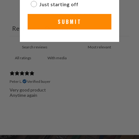
Just starting off
Ask a question
Write a review
SUBMIT
Reviews
Questions
1
0
With media
Peter L.
Verified buyer
Very good product
Anytime again