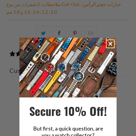
ملاحظات: 2 شفرات من نوع Cut-Out، خيارات حجم الرأس:
1.0، 1.2، 1.4، 1.6 و 1.8 مم
البريد
شارك
شارك
شارك
الإلكتروني
هذا
هذا
هذا
هذا
على
على
على
0 reviews
إلى
بينتيريست
فيسبوك
تويتر
صديق
Customer reviews
0
/ 5
0 reviews
Secure 10% Off!
5
0
%
4
0
%
But first, a quick question, are
you a watch collector?