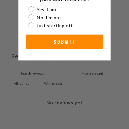
3
0
%
Are you a watch collector?
Yes, I am
2
0
%
No, I’m not
1
0
%
Just starting off
SUBMIT
Ask a question
Write a review
Reviews
Questions
0
0
With media
No reviews yet