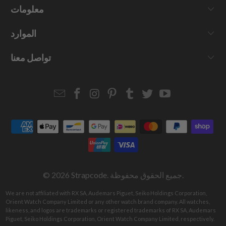
معلومات
الموارد
تواصل معنا
Email
Strapcode
Strapcode
Strapcode
Strapcode
Strapcode
Strapcode
Strapcode
on
on
on
on
on
on
Facebook
Instagram
Pinterest
Tumblr
Twitter
YouTube
. جميع الحقوق محفوظة.
Strapcode
© 2026
We are not affiliated with RX SA, Audemars Piguet, Seiko Holdings Corporation,
Orient Watch Company Limited or any other watch brand company. All watches,
likeness, and logos are trademarks or registered trademarks of RX SA, Audemars
Piguet, Seiko Holdings Corporation, Orient Watch Company Limited, respectively.