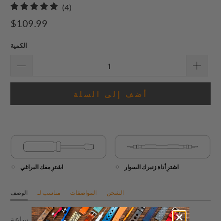
4
(4)
إجمالي
$109.99
المراجعات
الكمية
أضف إلى السلة
اشترِ أداة زنبرك السوار
اشترِ مفك البراغي
الشحن
المواصفات
مناسب لـ
الوصف
سوار ساعة Angus-J Louis هذا مع قطع نهاية صلبة منحنية