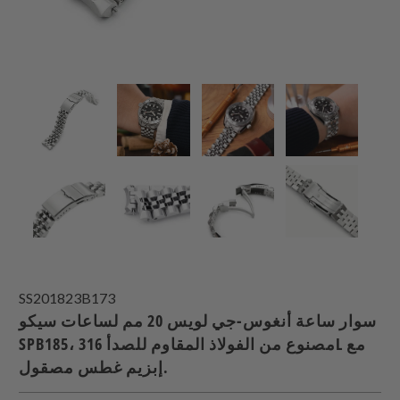
SS201823B173
سوار ساعة أنغوس-جي لويس 20 مم لساعات سيكو
SPB185، مصنوع من الفولاذ المقاوم للصدأ 316L مع
إبزيم غطس مصقول.