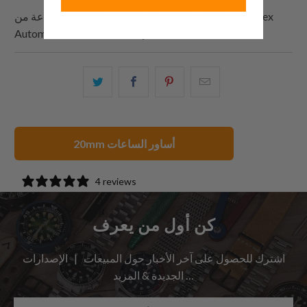
: Seiko Prospex
Strapcode
عرض ساعات سوار الساعة من
Automatic 1968 Diver Baby Marinemaster SPB185
البريد
شارك
شارك
شارك
الإلكتروني
هذا
هذا
هذا
هذا
على
على
على
إلى
بينتيريست
فيسبوك
تويتر
20mm أساور الساعات
صديق
4 reviews
كن أول من يعرف
اشترك للحصول على آخر الأخبار حول المبيعات | الإصدارات
الجديدة & المزيد …