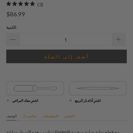
3
(3)
إجمالي
$86.99
المراجعات
الكمية
أضف إلى السلة
اشترِ أداة بار الربيع
اشترِ مفك البراغي
الشحن
المواصفات
مناسب لـ
الوصف
تتناسب هذه السوار ساعة Endmill مع قطع نهاية صلبة منحنية