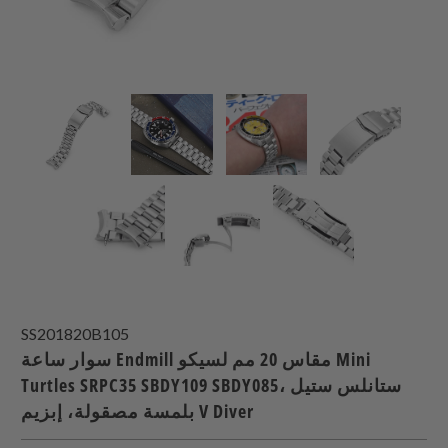
SS201820B105
سوار ساعة Endmill مقاس 20 مم لسيكو Mini
Turtles SRPC35 SBDY109 SBDY085، ستانلس ستيل
بلمسة مصقولة، إبزيم V Diver