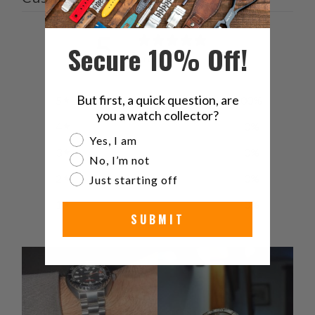
5
Secure 10% Off!
/ 5
3 reviews
But first, a quick question, are
5
100
%
you a watch collector?
4
0
%
Are you a watch collector?
Yes, I am
3
0
%
No, I’m not
2
0
%
Just starting off
1
0
%
SUBMIT