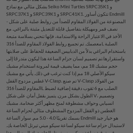
بشكل مثالي مع نماذج Seiko Mini Turtles SRPC35K1 و
SRPC37K1 و SRPC39K1 و SRPC41K1. تتكون أساور Endmill
- المصنوعة من الفولاذ المقاوم للصدأ من روابط صلبة على شكل
نصف قمر ومهيكلة بتفاصيل قابلة للتعديل مثبتة بالبراغي. مع
الأخذ في الاعتبار الراحة والاستدامة، فإنها تنحني بسلاسة متبعة
معصمك. تم تجميع روابط الفولاذ المقاوم للصدأ 316L الصلبة
باستخدام البراغي بدلاً من الدبابيس الضعيفة للحفاظ على صلابتها
واستقرارها.تم تصميم لسان حزام الساعة هذا ليكون متدرجًا إلى
حجم مشبك 18 مم، مما يضيف قيمة لمرونة استخدام مشبك
سيكو الأصلي 18 مم إذا كنت ترغب في ذلك. يأتي مع مشبك
غطس مزدوج القفل V-Clasp. تم صنع V-Clasp من الفولاذ
المقاوم للصدأ 316L الصلب مع 6 ثقوب دقيقة إضافية لضبط
الطول بشكل مرن. يتميز بقفل أمان على شكل V، وتصميم
انسيابي وحواف مشطوفة لمنح مظهر أكثر ضخامة. مشبك
الغطس ذو القفل المزدوج المشطوف مثالي لحزام الساعة
بسمك تقريبًا 4.0 - 5.0 مم. سوار الساعة Endmill هو خيار جيد
لاستبدال حزام ساعة سيكو لساعة سيكو ميني تيرتل الخاصة بك.
قم بترقية ساعة سيكو ميني تيرتل الخاصة بك اليوم إلى هذا