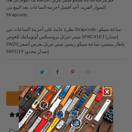
السوار الفريد، أحد أفضل أحزمة الساعات بعد البيع من
Strapcode
.
: ساعة سيكو
Strapcode
نظرة عامة على أحزمة الساعات من
ميني-تيرتل بروسبكس أوتوماتيك للغوص SPRC41K1 (إصدار
PADI) بإطار بيبسي، ساعة سيكو زيمبي ميني تيرتل بقرص أصفر
SRPD19 إصدار محدود
البريد
شارك
شارك
شارك
الإلكتروني
هذا
هذا
هذا
هذا
على
على
على
إلى
بينتيريست
فيسبوك
تويتر
20mm أساور الساعات
صديق
3 reviews
Customer reviews