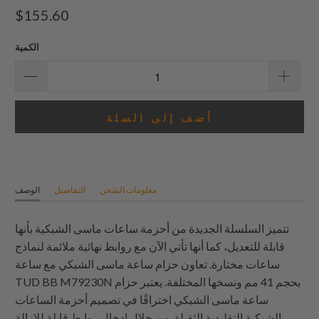
إجمالي
$155.60
المراجعات
الكمية
أضف إلى السلة
معلومات الشحن
التفاصيل
الوصف
تتميز السلسلة الجديدة من أحزمة ساعات ماسى الشبكية بأنها
قابلة للتعديل، كما أنها تأتي الآن مع روابط نهائية ملائمة لنماذج
ساعات مختارة. تعاون حزام ساعة ماسى الشبكي مع ساعة
TUD BB M79230N بحجم 41 مم ونسخها المختلفة. يعتبر حزام
ساعة ماسى الشبكي اختراقًا في تصميم أحزمة الساعات
الشبكية التقليدية الثقيلة. من خلال إدخال روابط قابلة للإزالة