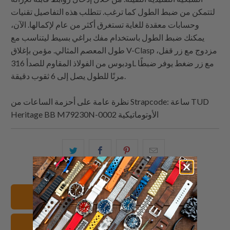
لتتمكن من ضبط الطول كما ترغب. تتطلب هذه التفاصيل تقنيات
وحسابات معقدة للغاية تستغرق أكثر من عام لإكمالها. الآن،
يمكنك ضبط الطول باستخدام مفك براغي بسيط ليتناسب مع
طول المعصم المثالي. مؤمن بإغلاق V-Clasp مزدوج مع زر قفل،
ودبوس من الفولاذ المقاوم للصدأ 316L مع زر ضغط يوفر ضبطًا
مرنًا للطول يصل إلى 6 ثقوب دقيقة.
: ساعة TUD
Strapcode
نظرة عامة على أحزمة الساعات من
Heritage BB M79230N-0002 الأوتوماتيكية
البريد
شارك
شارك
شارك
الإلكتروني
هذا
هذا
هذا
هذا
على
على
على
إلى
بينتيريست
فيسبوك
تويتر
22mm أساور الساعات
صديق
TUD أساور الساعات