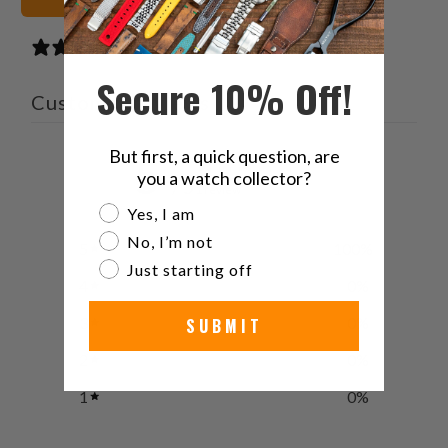
1 review
Secure 10% Off!
Customer reviews
But first, a quick question, are
5
you a watch collector?
/ 5
1 review
Are you a watch collector?
Yes, I am
No, I’m not
5
100
%
Just starting off
4
0
%
3
0
%
SUBMIT
2
0
%
1
0
%