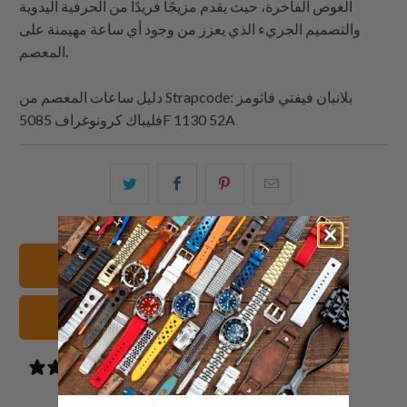
الغوص الفاخرة، حيث يقدم مزيجًا فريدًا من الحرفية اليدوية
والتصميم الجريء الذي يعزز من وجود أي ساعة مهيمنة على
المعصم.
: بلانبان فيفتي فاثومز
Strapcode
دليل ساعات المعصم من
فليباك كرونوغراف 5085F 1130 52A
البريد
شارك
شارك
شارك
الإلكتروني
هذا
هذا
هذا
هذا
على
على
على
إلى
بينتيريست
فيسبوك
تويتر
23mm أساور الساعات
صديق
سوداء أشرطة الساعات
0 reviews