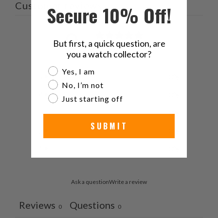
Customer reviews
Secure 10% Off!
0
But first, a quick question, are
/ 5
0 reviews
you a watch collector?
Are you a watch collector?
Yes, I am
5
0
%
No, I’m not
4
0
%
Just starting off
3
0
%
SUBMIT
2
0
%
1
0
%
Ask a question
Write a review
Reviews
Questions
0
0