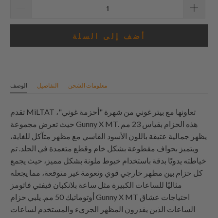
أضف إلى السلة
معلومات الشحن
التفاصيل
الوصف
تقدم MiLTAT تعاونها مع بيتر غوني من شهرة "أحزمة غوني"،
حيث تعرض مجموعة Gunny X MT. هذه الحزام بقياس 23 مم
يظهر جمالية عتيقة باللون الأسود القاسي مع مظهر متآكل للغاية،
ويتميز بحواف مقطوعة بشكل خام وقطع متعمدة في الجلد. تم
خياطته يدويًا بدقة باستخدام خيوط ملونة بشكل مميز، حيث يجمع
كل حزام بين مظهر خارجي قوي ونعومة غير متوقعة، مما يجعله
مثاليًا للساعات الكبيرة مثل ساعة بلانكبان فيفتي فاثومز
أوتوماتيك 50 مم. يلبي حزام Gunny X MT احتياجات عشاق
الساعات الذين يقدرون المظهر الجريء والمستخدم لساعات