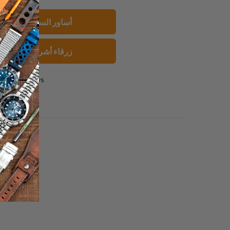
هذا
على
عل
إلى
بينتيريست
فيسبو
20mm أساور الساعات
صديق
زرقاء أشرطة الساعا
0 reviews