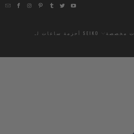
EMAIL
STRAPCODE
STRAPCODE
STRAPCODE
STRAPCODE
STRAPCODE
STRAPCODE
STRAPCODE
ON
ON
ON
ON
ON
ON
FACEBOOK
INSTAGRAM
PINTEREST
TUMBLR
TWITTER
YOUTUBE
ت مخصصة
أحزمة ساعات لـ SEIKO