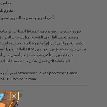
مقاس 4 مم فقط.
مقاوم للماء والغبار.
أشرطة ربيعية سريعة التحرير لتسهيل التركيب.
مصمم لتحمل الظروف القاسية، مثل درجات الحرارة ال
الكيميائية، وما إلى ذلك. إنها مقاومة للماء، ومناسبة للاست
الطلق، ولهذا السبب فإن أحزمة FKM ت
والمغامرين. بالتأكيد، هذه واحدة من أفضل بدائل 
المطاطية التي تعمل بشكل جيد مع ساعات الغوص الخاصة بك.
: Seiko Speedtimer Panda
Strapcode
عرض أحزمة الساعات من
SSC813 White Seitona
البريد
شارك
شار
الإلكتروني
هذا
هذ