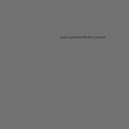
Ask a question
Write a review