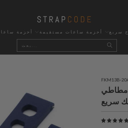
ج سريع
أحزمة ساعات مستقيمة
أحزمة ساعا
FKM13B-20
أزرق بحري 20
فك سريع