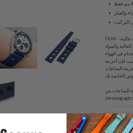
FKM - فلوروالاستومر، وهو نوع من المطاط الصناعي ذو كثافة عالية،
عالية والمواد
خدام في الهواء
حظى بشعبية كبيرة بين الغواصين
أحزمة الساعات
chronograph 
ك
شارك
ا
هذا