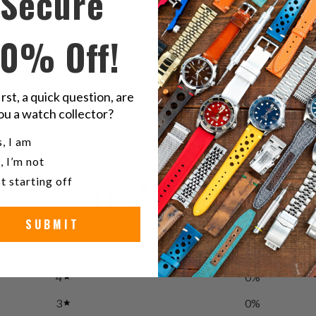
Secure
ى
على
ك
تويتر
10% Off!
ت
irst, a quick question, are
ou a watch collector?
u a watch collector?
, I am
, I’m not
t starting off
0
/ 5
0 reviews
SUBMIT
5
0
%
4
0
%
3
0
%