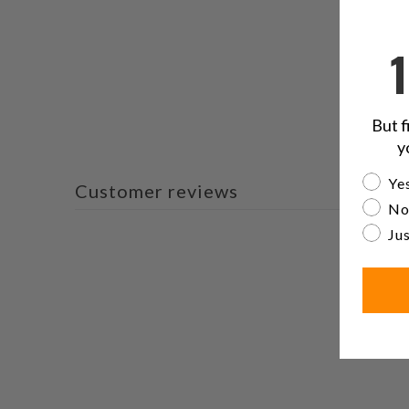
But f
y
Are yo
Yes
Customer reviews
No
Jus