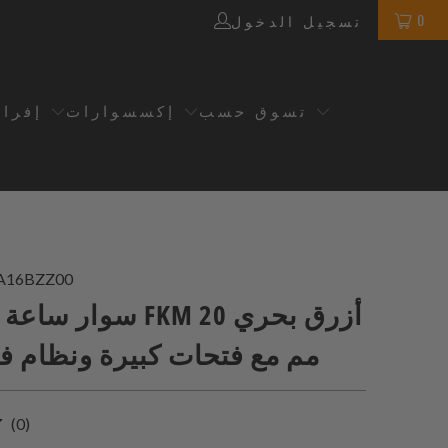
0
تسجيل الدخول
تسوق حسب
إكسسوارات
إفرا
A16BZZ00
سوار ساعة مطاطي FKM 
مم مع فتحات كبيرة ونظام 
0
(0)
إجمالي