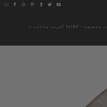
EMAIL
STRAPCODE
STRAPCODE
STRAPCODE
STRAPCODE
STRAPCODE
STRAPCODE
STRAPCODE
ON
ON
ON
ON
ON
ON
FACEBOOK
INSTAGRAM
PINTEREST
TUMBLR
TWITTER
YOUTUBE
ت مخصصة
أحزمة ساعات لـ SEIKO