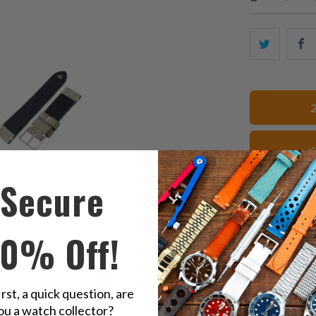
ك
شارك
ا
هذا
ى
على
ك
تويتر
ت
Secure
10% Off!
0
/ 5
0 reviews
irst, a quick question, are
ou a watch collector?