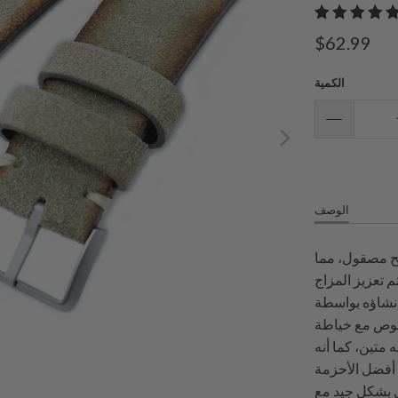
$62.99
الكمية
الوصف
طح مصقول، مما
 تعزيز المزاج
إنشاؤه بواسطة
قصوص مع خياطة
ه متين، كما أنه
 أفضل الأحزمة