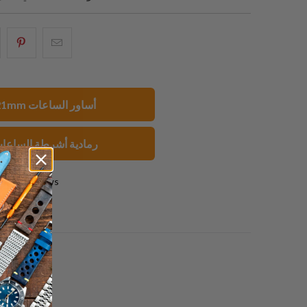
البريد
شارك
شار
الإلكتروني
هذا
هذ
هذا
على
عل
إلى
بينتيريست
فيسبو
21mm أساور الساعات
صديق
رمادية أشرطة الساعا
0 reviews