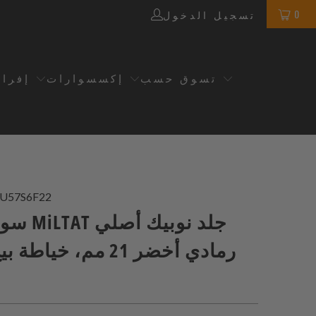
0
تسجيل الدخول
تسوق حسب
إكسسوارات
إفرا
U57S6F22
سوار ساعة 
رمادي أخضر 21 مم، خياط