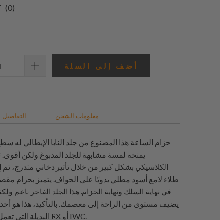
0
(0)
إجمالي
المراجعات
أضف إلى السلة
معلومات الشحن
التفاصيل
حزام الساعة هذا المصنوع من جلد النابا الإيطالي له س
يمنحه لمسة مشابهة للجلد المدبوغ ولكن أقوى. تم
الكلاسيكي بشكل كبير من خلال تأثير دخاني متدرج، تم 
طلاء لامع أسود مطلي يدويًا على الحواف. يتميز بحزام م
في نهاية السلك ونهاية الحزام. هذا الجلد الفاخر ناعم ولكن
يضيف مستوى من الراحة إلى معصمك. بالتأكيد، هذا هو أحد
البديلة التي تعمل بشكل جيد مع RX أو IWC.