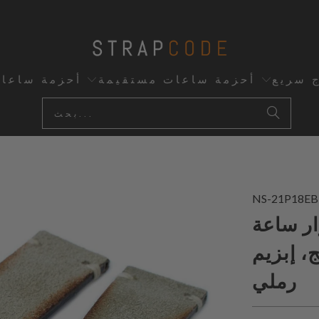
ج سريع
أحزمة ساعات مستقيمة
أحزمة ساعا
NS-21P18EB
MiLTAT جلد نوبيك أصلي
ة بيج، إبزيم
رملي