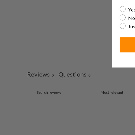
Are yo
Yes
No
Jus
Reviews
Questions
0
0