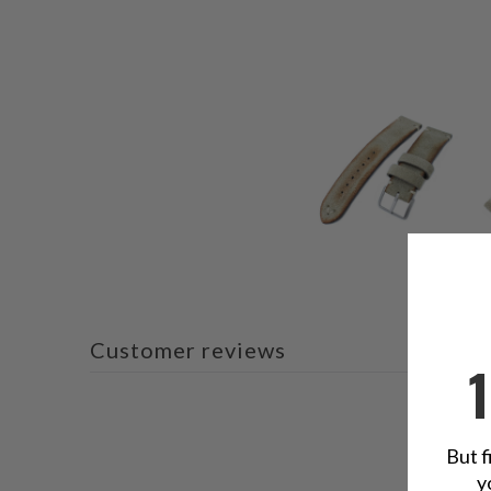
Customer reviews
But f
y