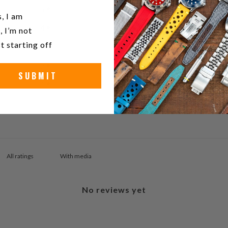
5
0
%
u a watch collector?
, I am
4
0
%
, I’m not
t starting off
3
0
%
2
0
%
SUBMIT
1
0
%
With media
No reviews yet