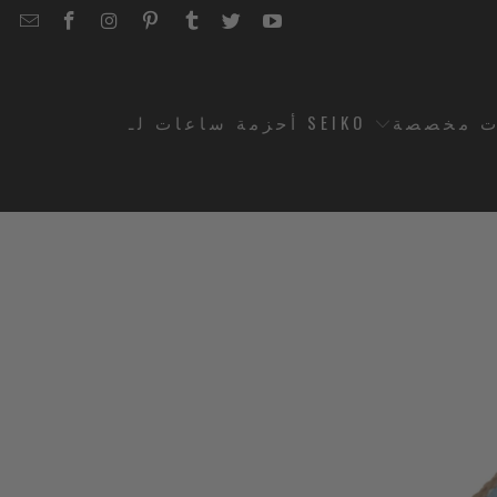
EMAIL
STRAPCODE
STRAPCODE
STRAPCODE
STRAPCODE
STRAPCODE
STRAPCODE
STRAPCODE
ON
ON
ON
ON
ON
ON
FACEBOOK
INSTAGRAM
PINTEREST
TUMBLR
TWITTER
YOUTUBE
أحزمة ساعات لـ SEIKO
أحزمة س