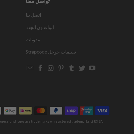
تواصل معنا
اتصل بنا
الوافدون الجدد
مدونات
Strapcode
تقييمات جوجل
Email
Strapcode
Strapcode
Strapcode
Strapcode
Strapcode
Strapcode
Strapcode
on
on
on
on
on
on
Facebook
Instagram
Pinterest
Tumblr
Twitter
YouTube
keness, and logos are trademarks or registered trademarks of RX SA,