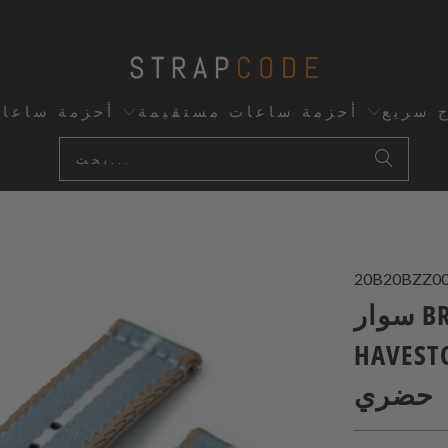
اعات مخصصة
أحزمة ساعات مستقيمة
إفراج 
20B20BZZ0
سوار BRG-2P مقاس 20 مم من
HAVESTON UK، إصدا
حضري