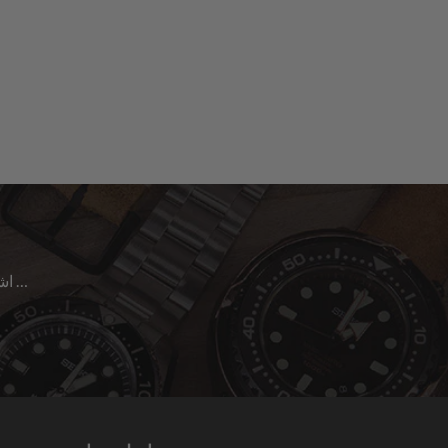
اشترك للحصول على آخر الأخبار حول المبيعات | الإصدارات الجديدة & المزيد …