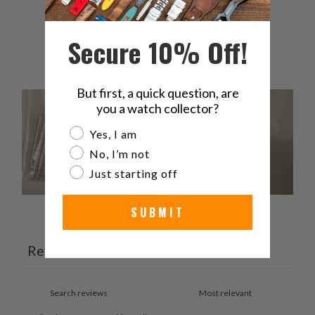
2
0
%
Secure 10% Off!
1
0
%
But first, a quick question, are
you a watch collector?
Are you a watch collector?
Yes, I am
No, I’m not
Just starting off
SUBMIT
Ask a question
Write a review
Reviews
Questions
2
0