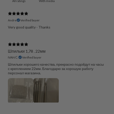
With media
Andre
Verified buyer
Very good quality - Thanks
Шпильки 1,78 . 22мм
IVAN С.
Verified buyer
Шпильки хорошего качества, прекрасно подойдут на часы
с креплением 22мм. Благодарю за хорошую работу
персонал магазина.