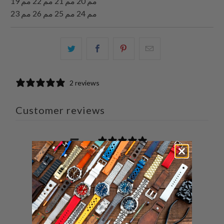
19 مم 20 مم 21 مم 22 مم
23 مم 24 مم 25 مم 26 مم
البريد
شارك
شارك
شارك
الإلكتروني
هذا
هذا
هذا
هذا
على
على
على
2 reviews
إلى
بينتيريست
فيسبوك
تويتر
صديق
Customer reviews
5
/ 5
2 reviews
5
100
%
4
0
%
3
0
%