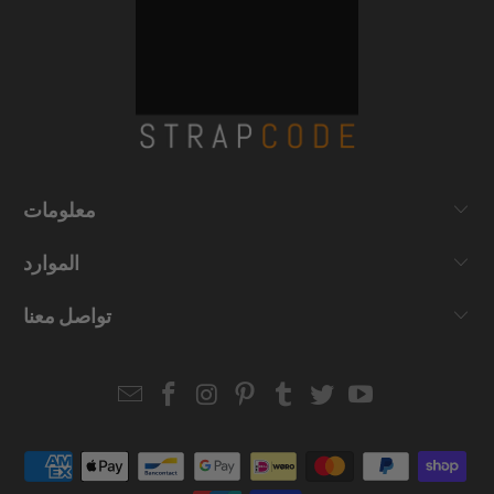
معلومات
الموارد
تواصل معنا
Email
Strapcode
Strapcode
Strapcode
Strapcode
Strapcode
Strapcode
Strapcode
on
on
on
on
on
on
Facebook
Instagram
Pinterest
Tumblr
Twitter
YouTube