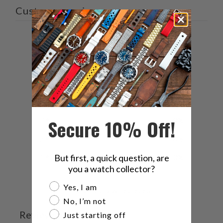
Customer reviews
0
/ 5
0 reviews
5
0
%
4
0
%
Secure 10% Off!
3
0
%
2
0
%
1
0
%
But first, a quick question, are
you a watch collector?
Are you a watch collector?
Yes, I am
Ask a question
Write a review
No, I’m not
Reviews
Questions
Just starting off
0
0