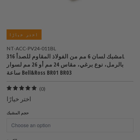
اختر خيارًا
NT-ACC-PV24-011BL
مشبك لسان 6 مم من الفولاذ المقاوم للصدأ 316L
بالرمل، نوع برغي، مقاس 24 مم أو 26 مم لسوار
ساعة Bell&Ross BR01 BR03
0
(0)
إجمالي
اختر خيارًا
المراجعات
حجم المشبك