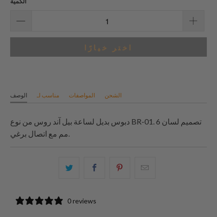
الكمية
اختر خيارًا
الشحن
المواصفات
مناسب لـ
الوصف
دبوس بديل لساعة بيل آند روس من نوع BR-01. تصميم لسان 6
مم مع اتصال برغي.
البريد
شارك
شارك
شارك
الإلكتروني
هذا
هذا
هذا
هذا
على
على
على
0 reviews
إلى
بينتيريست
فيسبوك
تويتر
صديق