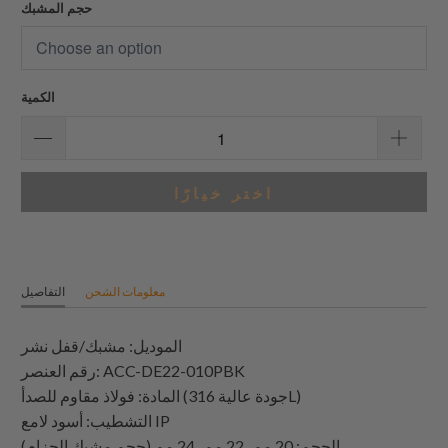
حجم المشبك
الكمية
اختر خيارًا
معلومات الشحن
التفاصيل
الموديل: مشبك/قفل نشر
رقم العنصر: ACC-DE22-010PBK
المادة: فولاذ مقاوم للصدأ (جودة عالية 316L)
التشطيب: أسود لامع IP
الحجم: 20 مم، 22 مم، 24 مم (حجم مشبك الحزام)