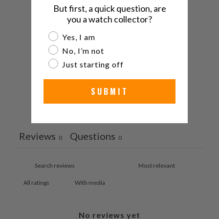
5
0
%
But first, a quick question, are
you a watch collector?
4
0
%
Are you a watch collector?
Yes, I am
3
0
%
No, I’m not
2
0
%
Just starting off
1
0
%
SUBMIT
Ask a question
Write a review
Reviews
Questions
0
0
With media
No reviews yet