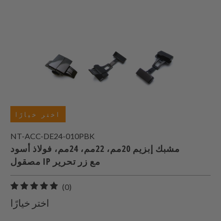
اختر خيارًا
NT-ACC-DE24-010PBK
مشبك إبزيم 20مم، 22مم، 24مم، فولاذ أسود
مصقول IP مع زر تحرير
0
(0)
إجمالي
اختر خيارًا
المراجعات