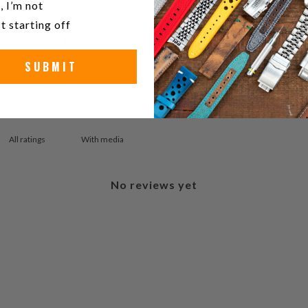
, I’m not
2
0
%
t starting off
1
0
%
SUBMIT
With media
No reviews yet