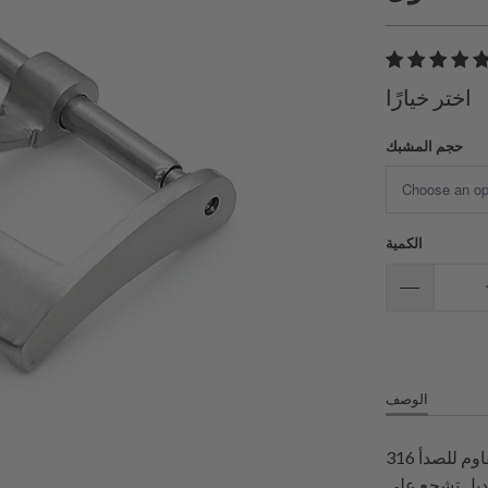
اختر خيارًا
حجم المشبك
الكمية
الوصف
مشبك دبوس من الفولاذ المقاوم للصدأ 316L مع لسان بسمك 2 مم
ديل تشجع على