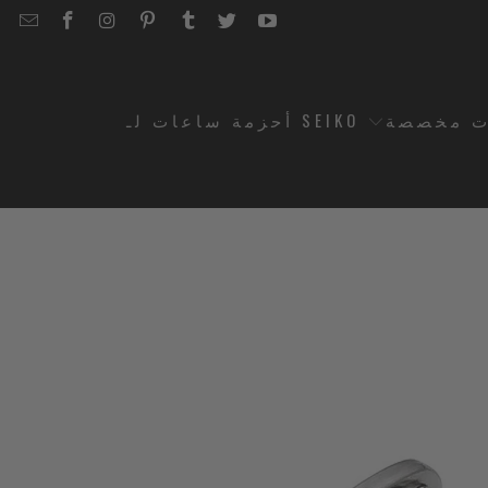
EMAIL
STRAPCODE
STRAPCODE
STRAPCODE
STRAPCODE
STRAPCODE
STRAPCODE
STRAPCODE
ON
ON
ON
ON
ON
ON
FACEBOOK
INSTAGRAM
PINTEREST
TUMBLR
TWITTER
YOUTUBE
ت مخصصة
أحزمة ساعات لـ SEIKO