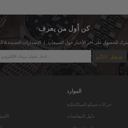
كن أول من يعرف
الموارد
حركات سيكو الميكانيكية
دليل المقاسات
الأسئ
ذا ووتشزجازين
ا