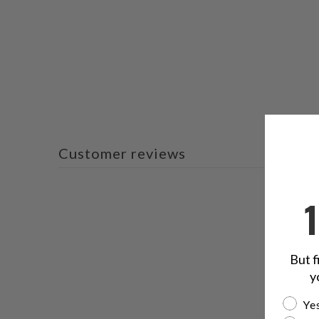
Customer reviews
But f
y
Are yo
Yes