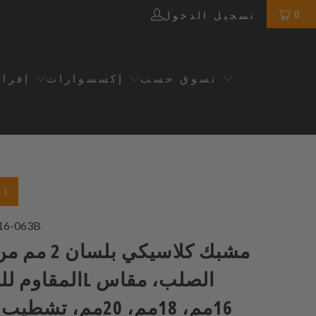
0
تسجيل الدخول
تسوق حسب
إكسسوارات
إفرا
اخ
16-063B
مشبك كلاسيكي بل
16مم، 18مم، 20مم، تشطيب مصقول