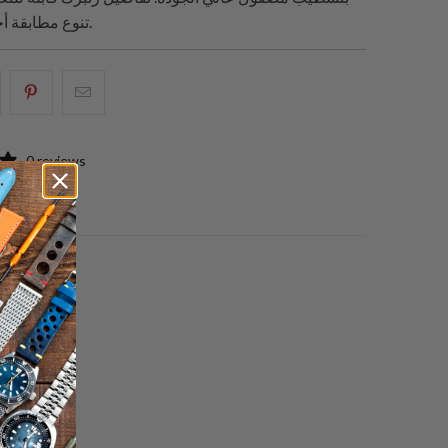
تنوع مطابقة أحزمة الساعات.
البريد
شارك
شار
الإلكتروني
هذا
هذ
هذا
على
عل
0 reviews
إلى
بينتيريست
فيسبو
صديق