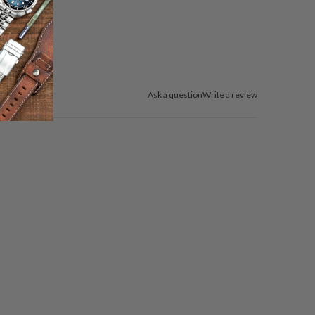
Ask a question
Write a review