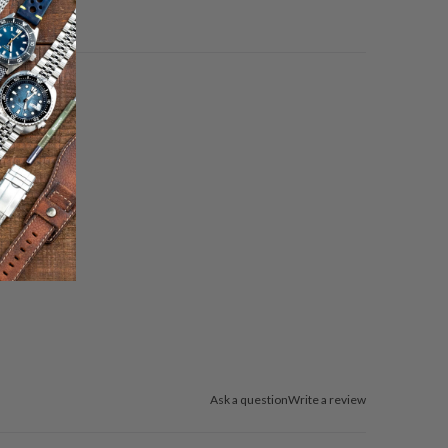
صديق
Ask a question
Write a review