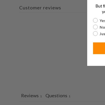
But f
Customer reviews
y
Are yo
Yes
No
Jus
Reviews
Questions
1
1