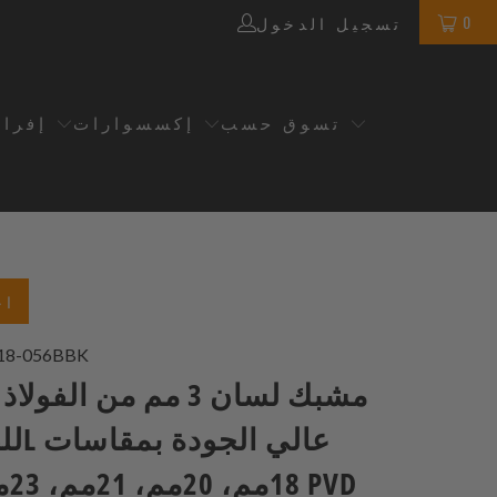
0
تسجيل الدخول
تسوق حسب
إكسسوارات
إفرا
اخ
18-056BBK
مشبك لسان 3 مم من الفو
18م