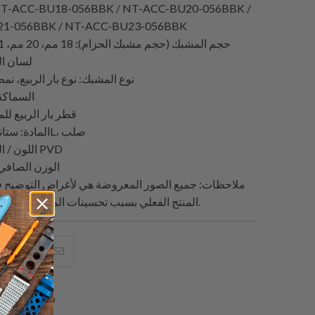
1-056BBK / NT-ACC-BU23-056BBK
حجم المشبك (حجم مشبك الحزام): 18 مم، 20 مم، 21 مم أو 23 مم
لسان المشب
نوع المشبك: نوع بار الربيع، نمط لسا
السماكة: تقر
قطر بار الربيع للمشبك:
المادة: ستانلس ستيل 316L، صلب
اللون / التشطيب: أسود PVD
الوزن الصافي: تقري
ملاحظات: جميع الصور المعروضة هي لأغراض التوضيح ف
المنتج الفعلي بسبب تحسينات المنتج مثل الألوان والشعارات.
البريد
شارك
شار
الإلكتروني
هذا
هذ
هذا
على
عل
1 review
إلى
بينتيريست
فيسبو