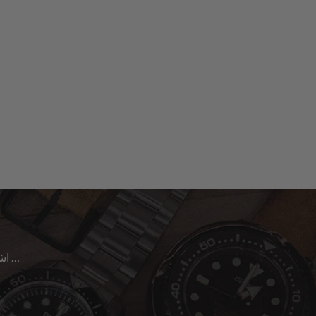
اشترك للحصول على آخر الأخبار حول المبيعات | الإصدارات الجديدة & المزيد …