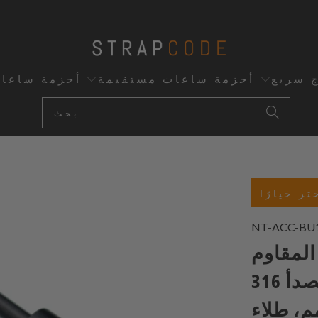
ج سريع
أحزمة ساعات مستقيمة
أحزمة ساعا
تر خيارًا
NT-ACC-BU
لاذ المقاوم
للصدأ 316L عالي الجودة بمقاسات
م، 20مم، 21مم، 23مم، طلاء PVD