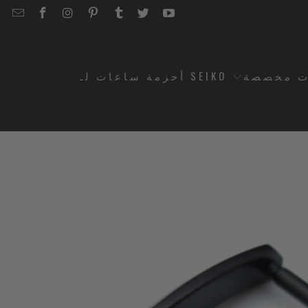
EMAIL
STRAPCODE
STRAPCODE
STRAPCODE
STRAPCODE
STRAPCODE
STRAPCODE
STRAPCODE
ON
ON
ON
ON
ON
ON
FACEBOOK
INSTAGRAM
PINTEREST
TUMBLR
TWITTER
YOUTUBE
ت مخصصة
أحزمة ساعات لـ SEIKO