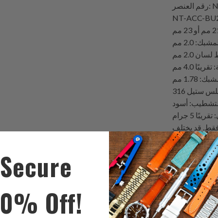
رقم العنصر: NT-ACC-BU18-056BBK / NT-ACC-BU20-056BBK /
NT-ACC-BU2
ك: 2.0 مم
ن 2.0 مم
يبًا 4.0 مم
 1.78 مم
بًا 5 جرام
قط. قد يختلف
Secure
ك
شارك
ا
هذا
10% Off!
ى
على
ك
تويتر