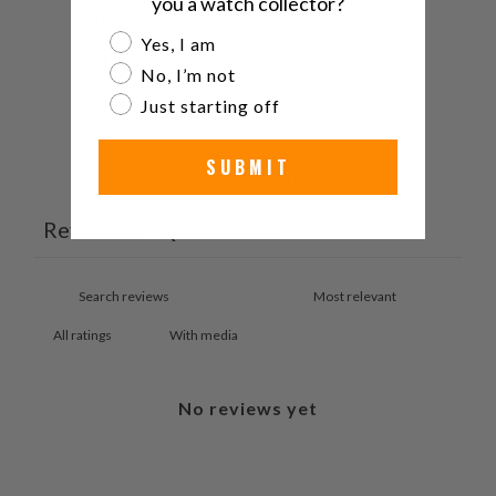
you a watch collector?
3
0
%
Are you a watch collector?
Yes, I am
2
0
%
No, I’m not
1
0
%
Just starting off
SUBMIT
Ask a question
Write a review
Reviews
Questions
0
0
With media
No reviews yet