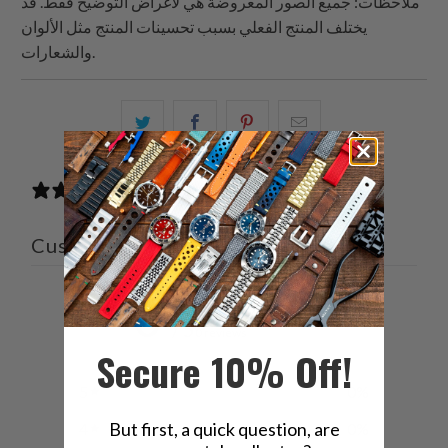
ملاحظات: جميع الصور المعروضة هي لأغراض التوضيح فقط. قد
يختلف المنتج الفعلي بسبب تحسينات المنتج مثل الألوان
والشعارات.
البريد
شارك
شارك
شارك
الإلكتروني
هذا
هذا
هذا
هذا
على
على
على
0 reviews
إلى
بينتيريست
فيسبوك
تويتر
صديق
Customer reviews
0
/ 5
0 reviews
Secure 10% Off!
5
0
%
But first, a quick question, are
4
0
%