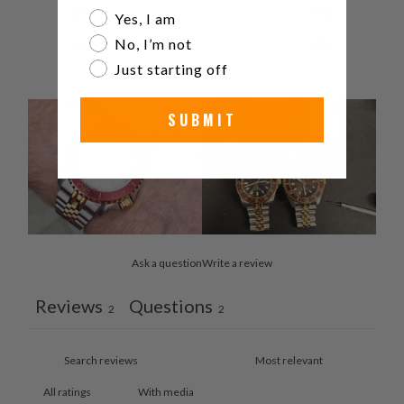
2
0
%
Are you a watch collector?
Yes, I am
No, I’m not
1
0
%
Just starting off
SUBMIT
Ask a question
Write a review
Reviews
Questions
2
2
With media