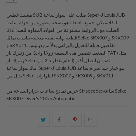
مشبك غطس SUB صلب على سوار ساعة Super-J Louis JUB
هو نسخة مطورة من حزام ساعة J Louis الكلاسيكي. جميع
الروابط مصنوعة من الفولاذ المقاوم للصدأ 316L الصلب مع
قطعة نهاية صلبة منحنية تناسب تمامًا Seiko SKX007 و SKX009
و SKX011. تفاصيل قابلة للتعديل بالبراغي بدلاً من دبابيس
الضغط. تتضمن هذه القطعة زوجًا واحدًا من زنبرك بار FAT (مثل
زنبرك بار Seiko العام بقطر 2.5 مم) لضمان اتصال أكثر
أمانًا.سوار ساعة Super-J Louis JUB هو خيار جيد لحزام ساعة
بديل من Seiko لطرازات SKX007 و SKX009 و SKX011.
: ساعة Seiko
Strapcode
عرض نماذج ساعات حزام الساعة من
SKX007 Diver's 200m Automatic
البريد
شارك
شارك
شارك
الإلكتروني
هذا
هذا
هذا
هذا
على
على
على