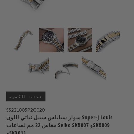
نفدت الكمية
SS221805P2G020
سوار ستانلس ستيل ثنائي اللون Super-J Louis
مقاس 22 مم لساعات Seiko SKX007 وSKX009
وSKX011