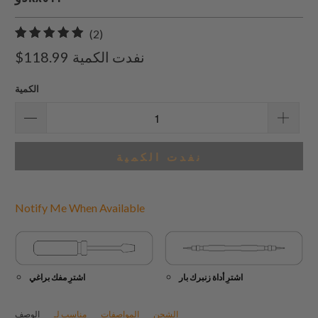
2
(2)
إجمالي
نفدت الكمية
$118.99
المراجعات
الكمية
نفدت الكمية
Notify Me When Available
اشترِ أداة زنبرك بار
اشترِ مفك براغي
الشحن
المواصفات
مناسب لـ
الوصف