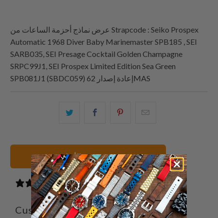
: Seiko Prospex
Strapcode
عرض نماذج أحزمة الساعات من
Automatic 1968 Diver Baby Marinemaster SPB185 , SEI
SARB035, SEI Presage Cocktail Golden Champagne
SRPC99J1, SEI Prospex Limited Edition Sea Green
SPB081J1 (SBDC059) إعادة إصدار 62MAS
البريد
شارك
شارك
شارك
الإلكتروني
هذا
هذا
هذا
هذا
على
على
على
إلى
بينتيريست
فيسبوك
تويتر
عرض جميع الأساور
صديق
6 reviews
Customer reviews