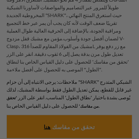
طويلاً للمرور عبر التصاميم والمواصفات لأساورنا الشبكية
المخروطية الجديدة "SHARK"، حيث استغرق المنتج النهائي
تقريبًا ضعف الوقت لأنه كان يجب أن يمر عبر خط التجميع
ومراقبة الجودة، بالإضافة إلى الحرفية العالية طوال العملية
لضمان أفضل جودة وأسلوب.مؤمن مع مشبك قفل مزدوج V-
Clasp، مشبك من الفولاذ المقاوم للصدأ 316L مع زر دفع يوفر
تعديل طول مرن بدقة يصل إلى 6 ثقوب دقيقة. انقر على الزر
'تحقق من مقاسك' للحصول على دليل القياس الخاص بنا لنطاق
"الطول" الموصى به للحصول على أفضل ملاءمة.
ملاحظات: يرجى الانتباه إلى أن حزام "SHARK" الشبكي المتدرج
غير قابل للقطع، يمكن تعديل الطول فقط بواسطة المشبك، لذلك
يُوصى بشدة باختيار 'نطاق الطول' المناسب. انقر على الزر
'تحقق
للحصول على دليل القياس الخاص بنا.
من مقاسك'
تحقق من مقاسك
هنا