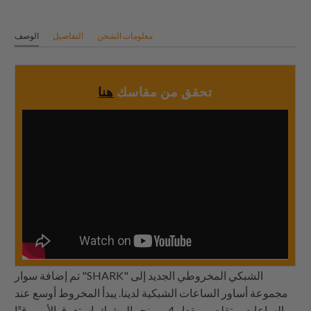
معلومات الشحن
التفاصيل
الوصف
تحقق من مقاسك
هنا
تم إضافة سوار "SHARK" الشبكي المخروطي الجديد إلى
مجموعة أساور الساعات الشبكية لدينا. يبدأ المخروط أوسع عند
الساعات ويتقلص بمقدار 4 مم نحو المشبك. استغرق الأمر وقتًا