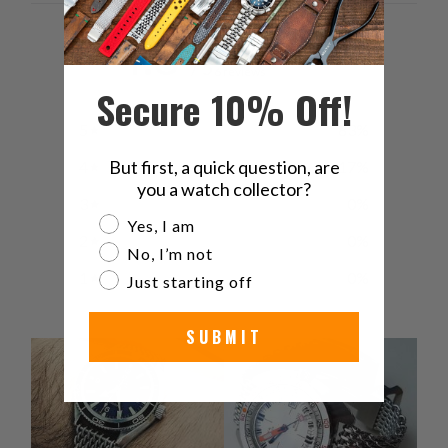
4.8
/ 5
6 reviews
Secure 10% Off!
5
83
%
But first, a quick question, are
4
17
%
you a watch collector?
3
0
%
Are you a watch collector?
Yes, I am
2
0
%
No, I’m not
1
0
%
Just starting off
SUBMIT