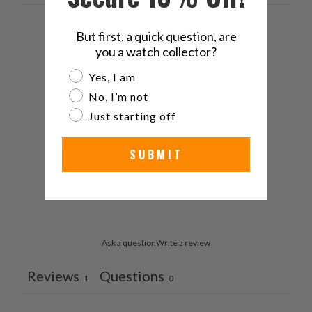
5
But first, a quick question, are
/ 5
you a watch collector?
1 review
Are you a watch collector?
Yes, I am
5
100
%
No, I’m not
Just starting off
4
0
%
3
0
%
SUBMIT
2
0
%
1
0
%
Ask a question
Write a review
Reviews
Questions
1
0