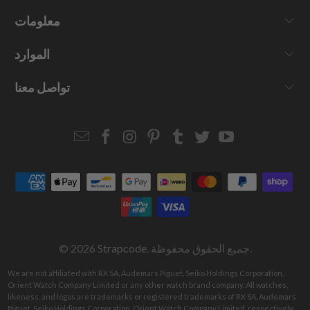
معلومات
الموارد
تواصل معنا
Email
Strapcode
Strapcode
Strapcode
Strapcode
Strapcode
Strapcode
Strapcode
on
on
on
on
on
on
Facebook
Instagram
Pinterest
Tumblr
Twitter
YouTube
. جميع الحقوق محفوظة.
Strapcode
© 2026
We are not affiliated with RX SA, Audemars Piguet, Seiko Holdings Corporation,
Orient Watch Company Limited or any other watch brand company. All watches,
likeness, and logos are trademarks or registered trademarks of RX SA, Audemars
Piguet, Seiko Holdings Corporation, Orient Watch Company Limited, respectively.