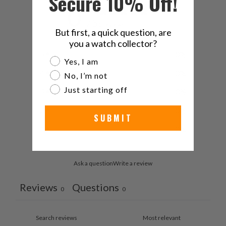
Secure 10% Off!
0
/ 5
0 reviews
But first, a quick question, are
you a watch collector?
5
0
%
Are you a watch collector?
Yes, I am
4
0
%
No, I’m not
Just starting off
3
0
%
2
0
%
SUBMIT
1
0
%
Ask a question
Write a review
Reviews
Questions
0
0