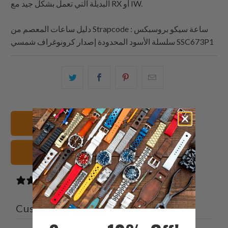
البديلة التي تعمل بشكل جيد مع RX أو IW.
: ساعة سيكو بروسبكس
Strapcode
دليل ساعات المعصم من
سلسلة الأسود المحدودة إصدار كرونوغراف شمسي SSC673P1
البريد
شارك
شارك
شارك
الإلكتروني
هذا
هذا
هذا
هذا
على
على
على
إلى
بينتيريست
فيسبوك
تويتر
20mm أساور الساعات
صديق
سوداء أشرطة الساعات
0 reviews
Customer reviews