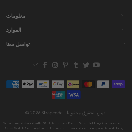
معلومات
الموارد
تواصل معنا
Email
Strapcode
Strapcode
Strapcode
Strapcode
Strapcode
Strapcode
Strapcode
on
on
on
on
on
on
Facebook
Instagram
Pinterest
Tumblr
Twitter
YouTube
. جميع الحقوق محفوظة.
Strapcode
© 2026
We are not affiliated with RX SA, Audemars Piguet, Seiko Holdings Corporation,
Orient Watch Company Limited or any other watch brand company. All watches,