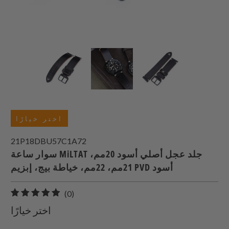
اختر خيارًا
21P18DBU57C1A72
سوار ساعة MiLTAT جلد عجل أصلي أسود 20مم،
21مم، 22مم، خياطة بيج، إبزيم PVD أسود
0
(0)
إجمالي
اختر خيارًا
المراجعات