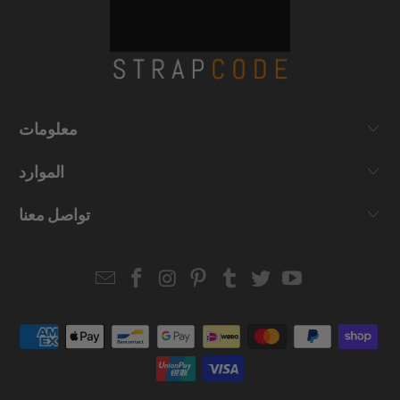
معلومات
الموارد
تواصل معنا
Email
Strapcode
Strapcode
Strapcode
Strapcode
Strapcode
Strapcode
Strapcode
on
on
on
on
on
on
Facebook
Instagram
Pinterest
Tumblr
Twitter
YouTube