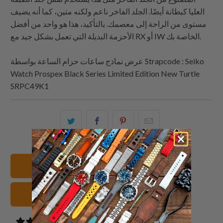
العليا كبطانة أيضًا. الجلد الفاخر ناعم ولكنه متين، كما أنه يضيف
مستوى من الراحة إلى معصمك. بالتأكيد، هذا هو واحد من أفضل
الأحزمة البديلة التي تعمل بشكل جيد مع RX أو IW الخاصة بك.
Strapcode : Seiko
عرض نماذج ساعات حزام الساعة بواسطة
Watch Prospex Black Series Limited Edition New Turtle
SRPC49K1
البريد
شارك
شارك
شارك
الإلكتروني
هذا
هذا
هذا
هذا
على
على
على
إلى
بينتيريست
فيسبوك
تويتر
عرض جميع الأساور
صديق
سوداء أشرطة الساعات
0 reviews