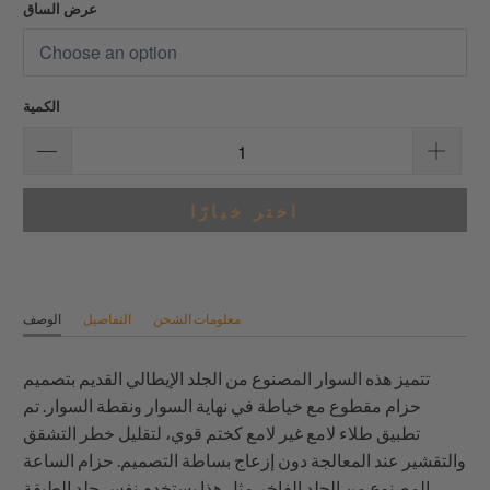
عرض الساق
الكمية
اختر خيارًا
معلومات الشحن
التفاصيل
الوصف
تتميز هذه السوار المصنوع من الجلد الإيطالي القديم بتصميم
حزام مقطوع مع خياطة في نهاية السوار ونقطة السوار. تم
تطبيق طلاء لامع غير لامع كختم قوي، لتقليل خطر التشقق
والتقشير عند المعالجة دون إزعاج بساطة التصميم. حزام الساعة
المصنوع من الجلد الفاخر مثل هذا يستخدم نفس جلد الطبقة