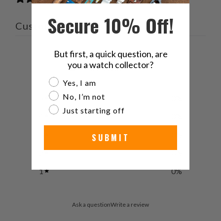
Secure 10% Off!
Customer reviews
0
But first, a quick question, are
you a watch collector?
/ 5
0 reviews
Are you a watch collector?
Yes, I am
No, I’m not
5
0
%
Just starting off
4
0
%
3
0
%
SUBMIT
2
0
%
1
0
%
Ask a question
Write a review