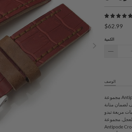
$62.99
الكمية
الوصف
مجموعة Antipode CrocoCalf مصنوعة يدوياً بنسبة 100%. تم استخدام
ف لضمان متانة
بات مربعة تبدو
لعجل. مجموعة
نة بحلقة من الجلد الإيطالي المدبوغ بالخضار