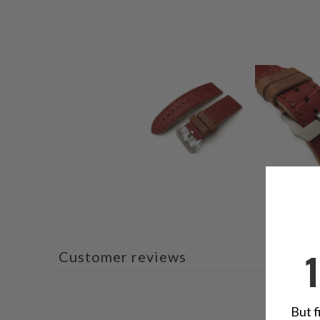
Customer reviews
But f