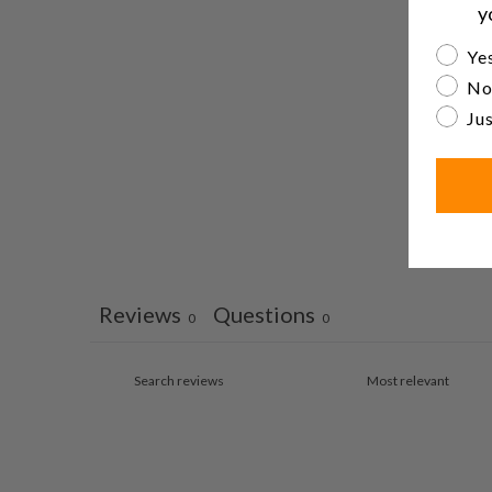
y
Are yo
Yes
No
Jus
Reviews
Questions
0
0