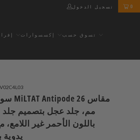
0
تسجيل الدخول
تسوق حسب
إكسسوارات
إفرا
V02C4L03
سوار ساعة 
مم، جلد عجل بتصميم جلد 
باللون الأحمر غير اللامع، 
يدوية ب