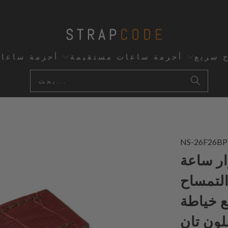
ج سريع
أحزمة ساعات مستقيمة
أحزمة ساعا
NS-26F26BP
MiLTAT Antipode مقاس 26
التمساح
مع خياطة
لون تان