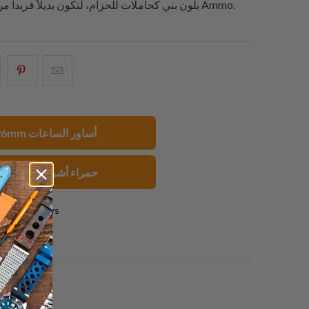
بلون بني كحاملات للحزام، لتكون بديلاً فريداً من نوعه بأسلوب Ammo.
البريد
شارك
شار
الإلكتروني
هذا
هذ
هذا
على
عل
إلى
بينتيريست
فيسبو
26mm أساور الساعات
صديق
حمراء أشرطة الساعا
0 reviews