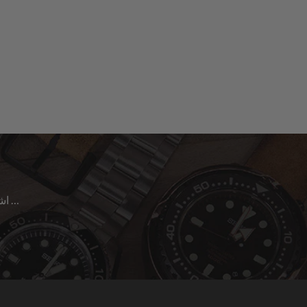
اشترك للحصول على آخر الأخبار حول المبيعات | الإصدارات الجديدة & المزيد …