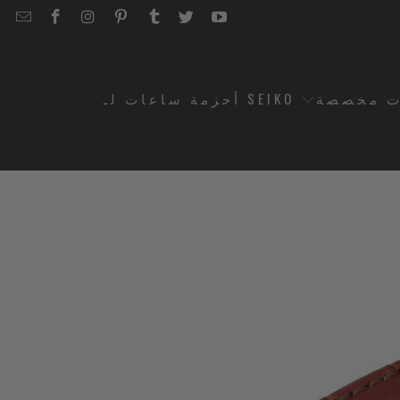
EMAIL
STRAPCODE
STRAPCODE
STRAPCODE
STRAPCODE
STRAPCODE
STRAPCODE
STRAPCODE
ON
ON
ON
ON
ON
ON
FACEBOOK
INSTAGRAM
PINTEREST
TUMBLR
TWITTER
YOUTUBE
ت مخصصة
أحزمة ساعات لـ SEIKO