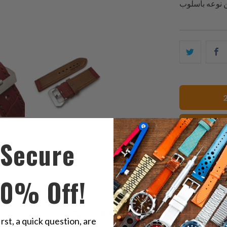
ك
شارك
ا
هذا
ى
على
ك
تويتر
ت
Secure
10% Off!
0
irst, a quick question, are
/ 5
0 reviews