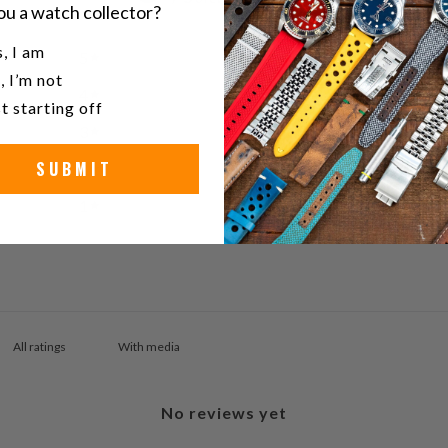
ou a watch collector?
u a watch collector?
, I am
5
0
%
, I’m not
4
0
%
t starting off
3
0
%
SUBMIT
2
0
%
1
0
%
With media
No reviews yet