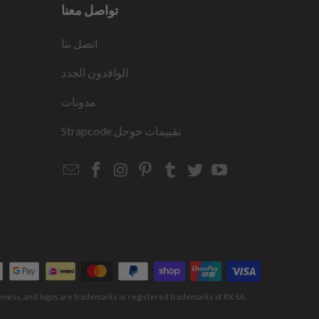
تواصل معنا
اتصل بنا
الوافدون الجدد
مدونات
تقييمات جوجل
Strapcode
Email
Strapcode
Strapcode
Strapcode
Strapcode
Strapcode
Strapcode
Strapcode
on
on
on
on
on
on
Facebook
Instagram
Pinterest
Tumblr
Twitter
YouTube
keness, and logos are trademarks or registered trademarks of RX SA,