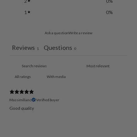
2
0
%
1
0
%
Ask a question
Write a review
Reviews
Questions
1
0
With media
Massimiliano
Verified buyer
Good quality