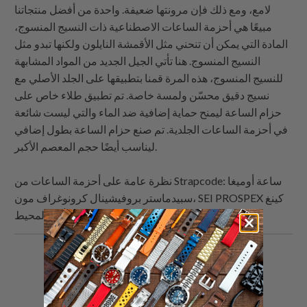
لامع، ومع ذلك فإن مرونتها ضعيفة. واحدة من أفضل منتجاتنا
مبيعًا هي أحزمة الساعات الاصطناعية ذات النسيج المنسوج،
المادة التي يمكن أن تنحني مثل الأقمشة النايلون ولكنها تبدو مثل
النسيج المنسوج. هنا تأتي الجيل الجديد من المواد المشابهة
للنسيج المنسوج، هذه المرة قمنا بتطبيقها على الجلد الأصلي مع
نسيج دقيق محسّن ولمسة خاصة. تم تطبيق طلاء خاص على
حزام الساعة ليمنح حماية إضافية ضد الماء والتي ليست شائعة
في أحزمة الساعات الجلدية. تم صنع حزام الساعة بطول إضافي
ليناسب أيضًا حجم المعصم الأكبر.
: ساعة أوميغا
Strapcode
نظرة عامة على أحزمة الساعات من
سبيدماستر بروفيشينال كرونوغراف مون، SEI PROSPEX كينغ
ساموراي - أنقذ المحيط SRPE33K1
البريد
شارك
شارك
شارك
الإلكتروني
هذا
هذا
هذا
هذا
على
على
على