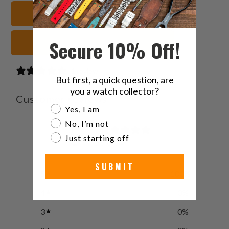
إلى
بينتيريست
فيسبوك
تويتر
عرض جميع الأساور
صديق
Secure 10% Off!
سوداء أشرطة الساعات
1 review
But first, a quick question, are
you a watch collector?
Customer reviews
Are you a watch collector?
Yes, I am
No, I’m not
5
Just starting off
/ 5
1 review
SUBMIT
5
100
%
4
0
%
3
0
%