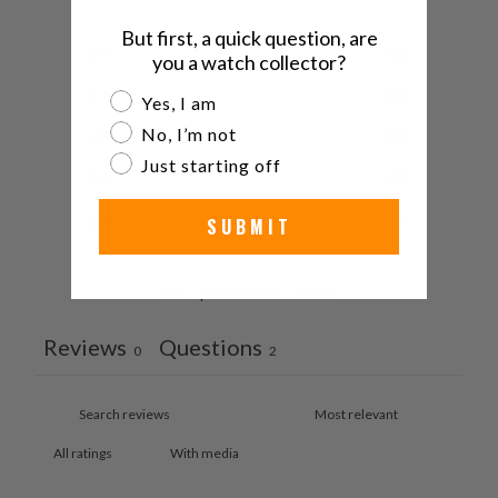
But first, a quick question, are
5
0
%
you a watch collector?
4
0
%
Are you a watch collector?
Yes, I am
No, I’m not
3
0
%
Just starting off
2
0
%
1
0
%
SUBMIT
Ask a question
Write a review
Reviews
Questions
0
2
With media