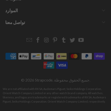
الموارد
تواصل معنا
Email
Strapcode
Strapcode
Strapcode
Strapcode
Strapcode
Strapcode
Strapcode
on
on
on
on
on
on
Facebook
Instagram
Pinterest
Tumblr
Twitter
YouTube
. جميع الحقوق محفوظة.
Strapcode
© 2026
We are not affiliated with RX SA, Audemars Piguet, Seiko Holdings Corporation,
Orient Watch Company Limited or any other watch brand company. All watches,
likeness, and logos are trademarks or registered trademarks of RX SA, Audemars
Piguet, Seiko Holdings Corporation, Orient Watch Company Limited, respectively.