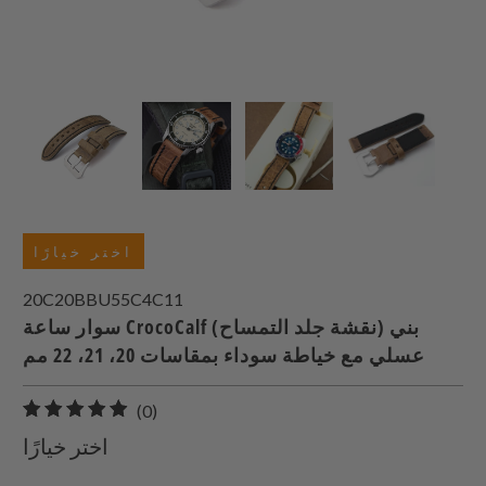
اختر خيارًا
20C20BBU55C4C11
سوار ساعة CrocoCalf (نقشة جلد التمساح) بني
عسلي مع خياطة سوداء بمقاسات 20، 21، 22 مم
0
(0)
إجمالي
اختر خيارًا
المراجعات