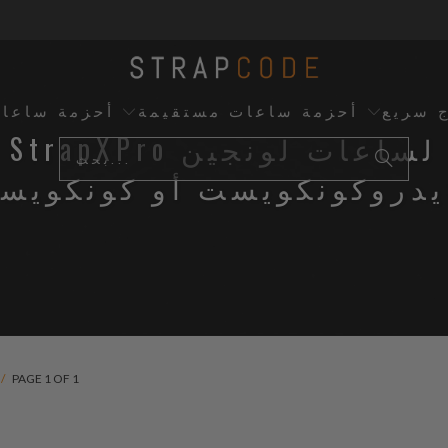
ج سريع
أحزمة ساعات مستقيمة
أحزمة ساعا
StrapXPro لساعات لونجين
يدروكونكويست أو كونكويس
/
PAGE 1 OF 1
2
(2)