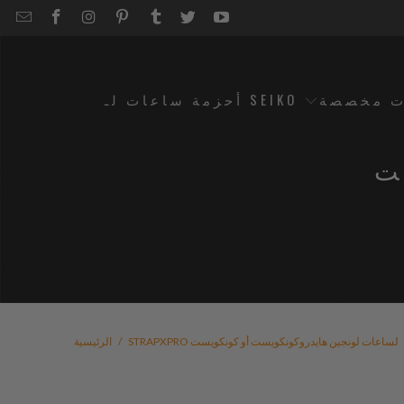
EMAIL
STRAPCODE
STRAPCODE
STRAPCODE
STRAPCODE
STRAPCODE
STRAPCODE
STRAPCODE
ON
ON
ON
ON
ON
ON
FACEBOOK
INSTAGRAM
PINTEREST
TUMBLR
TWITTER
YOUTUBE
ت مخصصة
أحزمة ساعات لـ SEIKO
ت
STRAPXPRO لساعات لونجين هايدروكونكويست أو كونكويست
/
الرئيسية