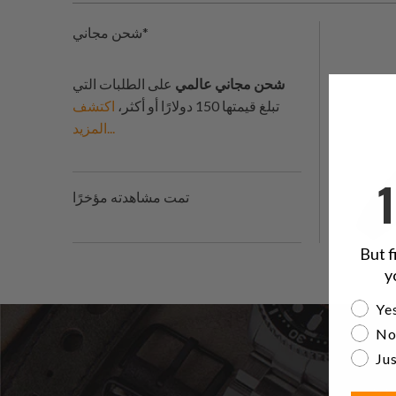
شحن مجاني*
شحن مجاني عالمي
على الطلبات التي
تبلغ قيمتها 150 دولارًا أو أكثر،
اكتشف
المزيد...
تمت مشاهدته مؤخرًا
But f
y
Are yo
Yes
No
Jus