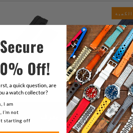
ي
1
(1)
$70.00
ت
لكمية
إجمالي
$70.00
المراجعات
Secure
10% Off!
irst, a quick question, are
ou a watch collector?
u a watch collector?
, I am
, I’m not
كن أول من يعرف
t starting off