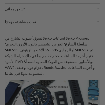
شحن مجاني*
تمت مشاهدته مؤخرًا
تسوق أسلوب الشارع من Seiko لساعات Seiko Prospex
'سلسلة الشارع'
الغواص الشمسي باللون الأزرق البحري
. تم
SNE537
أو الرمادي
SNE535
، الأخضر الزيتوني
SNE533
اختيار أحزمة الساعات بحجم 22 مم بما في ذلك حزام الشبكة
الأسود PVD &والأساور المصنوعة من الفولاذ المقاوم للصدأ،
WW2، حزام هوك وحلقة، Bunds &و أحزمة الساعات الجلدية
المصنوعة يدويًا في إيطاليا.