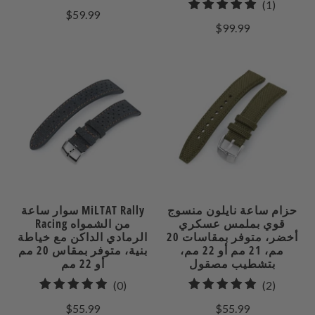
1
(1)
إجمالي
$59.99
إجمالي
المراجعات
$99.99
مراجعات
حزام ساعة نايلون منسوج
سوار ساعة MiLTAT Rally
قوي بملمس عسكري
Racing من الشمواه
أخضر، متوفر بمقاسات 20
الرمادي الداكن مع خياطة
مم، 21 مم أو 22 مم،
بنية، متوفر بمقاس 20 مم
بتشطيب مصقول
أو 22 مم
0
2
(0)
(2)
إجمالي
إجمالي
$55.99
$55.99