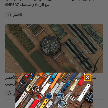
SNE537 مع الرمادي سلسلة
اشترِ الآن!
سايكو بروسبكس 'سلسلة الشارع' الغواص الشمسي الأخضر
الزيتوني SNE535 مع الأخضر سلسلة
اشترِ الآن!
للاستفادة من اتجاهات الأناقة من أفضل