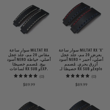
سوار ساعة MiLTAT RX 'X'
سوار ساعة MiLTAT RX
بعرض 20 مم، جلد عجل
مقاس 20 مم، جلد عجل
أسود NERO أصلي، أحمر +
أسود NERO أصلي، خياطة
أزرق بحري. مُصمم
بيج. مُصمم خصيصًا
خصيصًا لـ RX SUB وExplo
لساعات RX SUB وEXP.
0
0
(0)
(0)
إجمالي
إجمالي
$89.99
$89.99
مراجعات
المراجعات