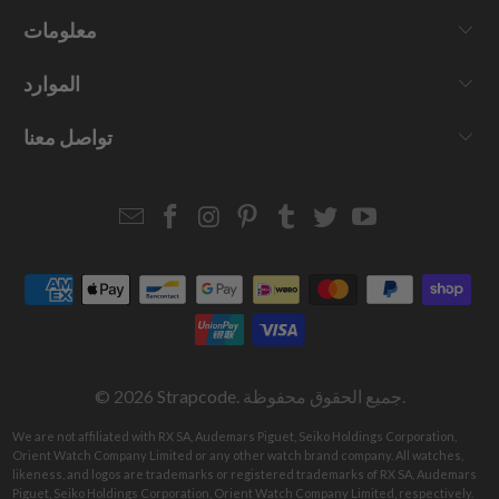
معلومات
الموارد
تواصل معنا
Email
Strapcode
Strapcode
Strapcode
Strapcode
Strapcode
Strapcode
Strapcode
on
on
on
on
on
on
Facebook
Instagram
Pinterest
Tumblr
Twitter
YouTube
. جميع الحقوق محفوظة.
Strapcode
© 2026
We are not affiliated with RX SA, Audemars Piguet, Seiko Holdings Corporation,
Orient Watch Company Limited or any other watch brand company. All watches,
likeness, and logos are trademarks or registered trademarks of RX SA, Audemars
Piguet, Seiko Holdings Corporation, Orient Watch Company Limited, respectively.