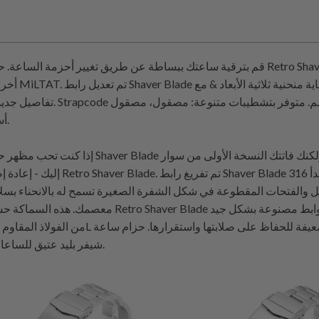
قم بترقية ساعتك ببساطة عن طريق تغيير أحزمة الساعة. حزام ساعة Retro Shaver Blade من الفولاذ المقاوم للصدأ 
أخرى بواسطة MiLTAT. تم تعديل رابط
تقدم حجم لوج عالمي مستقيم بحجم 20 مم، 21 مم، 22 مم. متوفر بتشطيبات متنوعة: مصقول، مصقول
Strapcode
تفاصيل جديدة للبراغي.
وPVD أسود.
إذا كنت تحب مظهر حزام ساعة Shaver Blade الكلاسيكي، ولكنك فاتتك النسخة الأولى من س
إليك - إعادة إصدار سوار Retro Shaver Blade. تم تفريغ رابط Shaver Blade من
كل والفتحات المقطوعة في شكل الشفرة الصغيرة تسمح له بالانحناء بسل
معصمك. هذه السماكة حسنت سوار Retro Shaver Blade مع خطوط نظيفة ومظهر قوي يتجاوز الن
شيفر بليد عتيق للساعات الفاخرة.
7
(7)
5
(5)
إجمالي
$99.99
ي
$99.99
المراجعات
ت