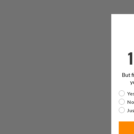
But f
y
Are yo
Yes
No
Jus