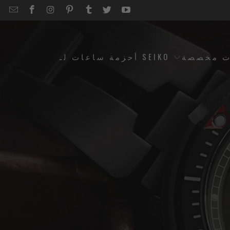
EMAIL
STRAPCODE
STRAPCODE
STRAPCODE
STRAPCODE
STRAPCODE
STRAPCODE
STRAPCODE
ON
ON
ON
ON
ON
ON
FACEBOOK
INSTAGRAM
PINTEREST
TUMBLR
TWITTER
YOUTUBE
ت مخصصة
أحزمة ساعات لـ SEIKO