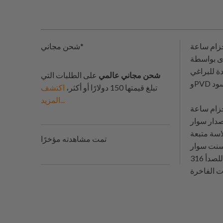
316L تم إصداره مرة
شحن مجاني*
 Shaver Blade ليكون بحجم & محسّن لنسبة أفضل بالإضافة إلى نهاية منحنية ثلاثية الأبعاد & مع
شحن مجاني عالمي
على الطلبات التي
تبلغ قيمتها 150 دولارًا أو أكثر،
اكتشف
المزيد...
وار Retro Shaver Blade، ففرصة جديدة تأتي
 كتلة صلبة من الفولاذ المقاوم للصدأ 316L؛ تم تعديل الحجم
اسة متبعة
تمت مشاهدته مؤخرًا
سخة السابقة.روابط مصنوعة بشكل جيد
من الفولاذ المقاوم للصدأ 316L الصلب تم تجميعها باستخدام براغي بدلاً من الدبابيس الضعيفة للحفاظ على صلابتها واستقرارها. حزام ساعة