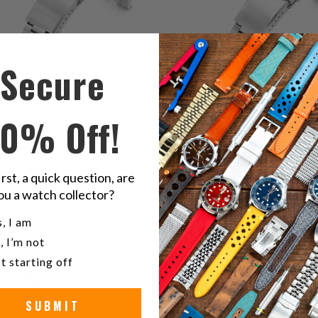
Secure
10% Off!
1
(1)
2
(2)
ي
irst, a quick question, are
$90.99
إجمالي
$90.99
ت
ou a watch collector?
المراجعات
u a watch collector?
, I am
, I’m not
t starting off
SUBMIT