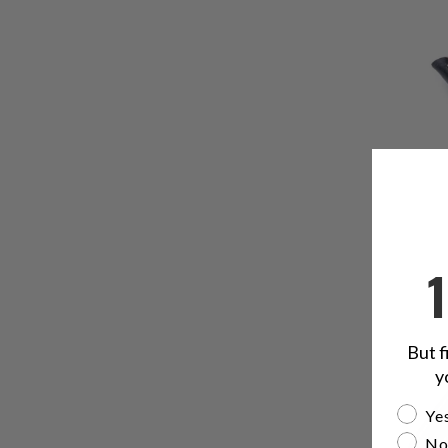
But f
y
Are yo
Yes
No