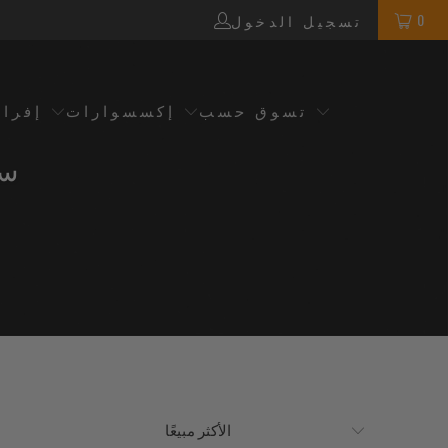
0
تسجيل الدخول
تسوق حسب
إكسسوارات
إفرا
سل