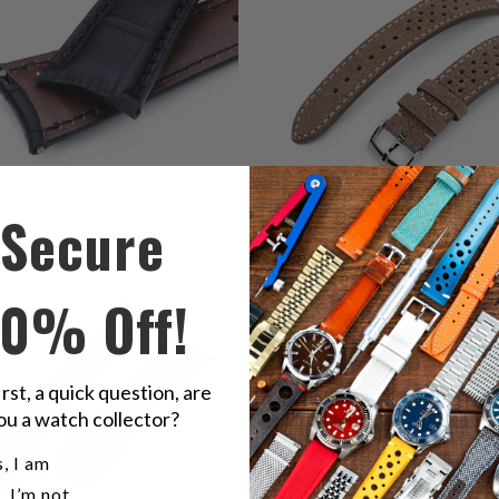
Secure
0
1
(0)
(1)
ي
إجمالي
$48.99
$48.99
10% Off!
ت
المراجعات
irst, a quick question, are
ou a watch collector?
u a watch collector?
, I am
, I’m not