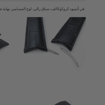
سلسلة خاصة من أحزمة الساعات الجلدية MiLTAT في أنتيبود كروكوكالف، سباق رالي، لوج المسامير، نهاية شبه منحنية، نسيج منسوج وزيز.
1
(1)
إجمالي
$48.99
المراجعات
إجمال
المراجعا
0
(0)
إجمالي
$55.99
إجمال
المراجعات
المراجعا