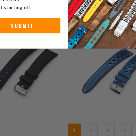
t starting off
SUBMIT
0
(0)
1
(1)
إجمالي
$59.99
ي
$99.99
المراجعات
ت
1
2
3
4