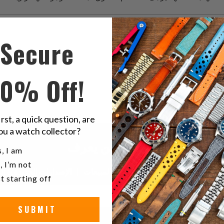
ثور على منتجات في هذه المجموعة
Secure
10% Off!
irst, a quick question, are
ou a watch collector?
كن أول من يعرف
u a watch collector?
, I am
, I’m not
t starting off
SUBMIT