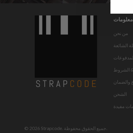
معلومات
من نحن
لة الشائعة
لمدفوعات
 الشروط
ع والضمان
الشحن
ات مفيدة
. جميع الحقوق محفوظة.
Strapcode
© 2026