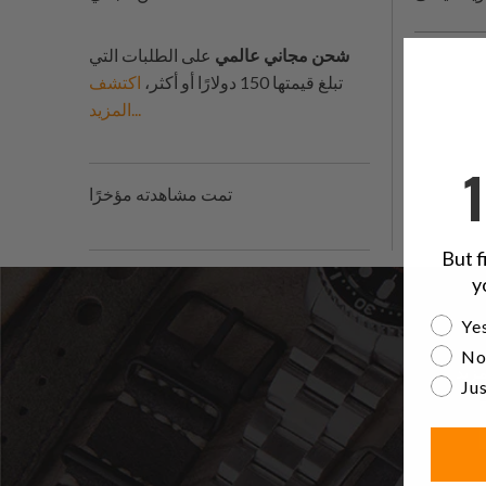
شحن مجاني عالمي
على الطلبات التي
تبلغ قيمتها 150 دولارًا أو أكثر،
اكتشف
المزيد...
تمت مشاهدته مؤخرًا
But f
y
Are yo
Yes
No
Jus