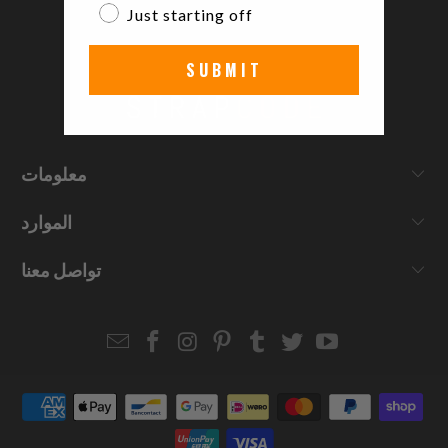
Just starting off
SUBMIT
معلومات
الموارد
تواصل معنا
Email
Strapcode
Strapcode
Strapcode
Strapcode
Strapcode
Strapcode
Strapcode
on
on
on
on
on
on
Facebook
Instagram
Pinterest
Tumblr
Twitter
YouTube