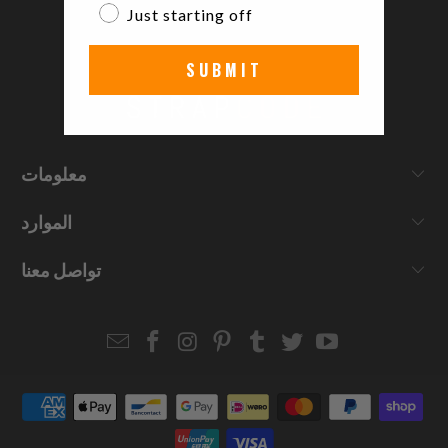
Just starting off
SUBMIT
معلومات
الموارد
تواصل معنا
Email
Strapcode
Strapcode
Strapcode
Strapcode
Strapcode
Strapcode
Strapcode
on
on
on
on
on
on
Facebook
Instagram
Pinterest
Tumblr
Twitter
YouTube