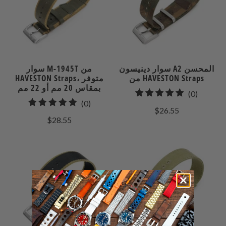
سوار دينيسون A2 المحسن
سوار M-1945T من
من HAVESTON Straps
HAVESTON Straps، متوفر
بمقاس 20 مم أو 22 مم
0
(0)
0
(0)
إجمالي
$26.55
إجمالي
مراجعات
$28.55
المراجعات