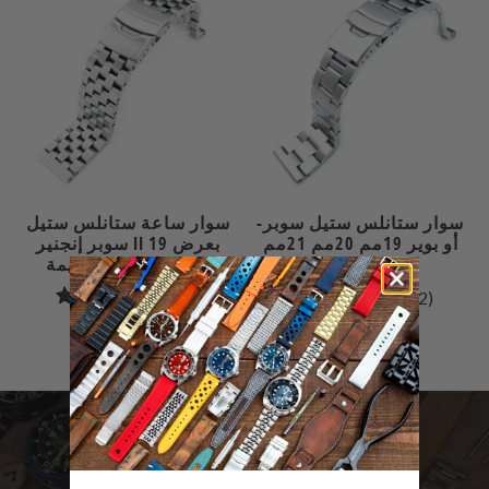
سوار ستانلس ستيل سوبر-
سوار ساعة ستانلس ستيل
أو بوير 19مم 20مم 21مم
سوبر إنجنير II بعرض 19
نهاية مستقيمة
مم ونهايات مستقيمة
28
32
(28)
(32)
إجمالي
إجمالي
$72.99
$55.99
راجعات
المراجعات
كن أول من يعرف