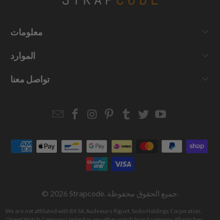
معلومات
الموارد
تواصل معنا
Email
Strapcode
Strapcode
Strapcode
Strapcode
Strapcode
Strapcode
Strapcode
on
on
on
on
on
on
Facebook
Instagram
Pinterest
Tumblr
Twitter
YouTube
. جميع الحقوق محفوظة.
Strapcode
© 2026
We are not affiliated with RX SA, Audemars Piguet, Seiko Holdings Corporation,
Orient Watch Company Limited or any other watch brand company. All watches,