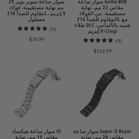
سوار ساعة Goma BOR
سوار ساعة سوبر بوير 20
مقاس 22 مم، نهاية
مم نهاية مستقيمة، فولاذ
مستقيمة، من الفولاذ
مقاوم للصدأ 316L، إبزيم V
المقاوم للصدأ 316L مع
مصقول
طلاء DLC شبيه بالألماس،
5
(5)
إبزيم V-Clasp
إجمالي
$76.99
4
(4)
المراجعات
إجمالي
$112.99
مراجعات
سوار ساعة Super-O Boyer
سوار ساعة هيكساد III
مقاس 20 مم، نهاية
مقاس 19 مم، نهاية