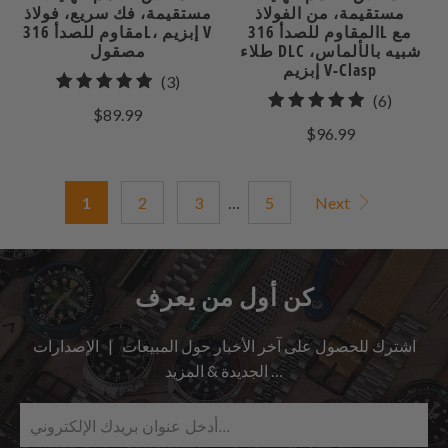
مستقيمة، من الفولاذ
مستقيمة، فك سريع، فولاذ
المقاوم للصدأ 316L مع
مقاوم للصدأ 316L، إبزيم V
طلاء DLC شبيه بالألماس،
مصقول
إبزيم V-Clasp
3
(3)
6
(6)
إجمالي
$89.99
إجمالي
المراجعات
$96.99
مراجعات
1
2
3
…
5
Next
كن أول من يعرف
اشترك للحصول على آخر الأخبار حول المبيعات | الإصدارات
الجديدة & المزيد …