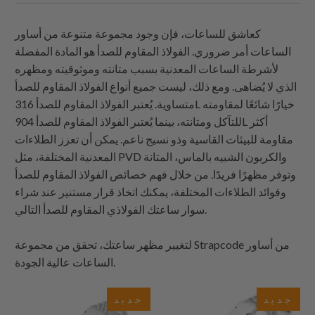
كعاشق للساعات، فإن وجود مجموعة متنوعة من أساور
الساعات أمر ضروري. الفولاذ المقاوم للصدأ هو المادة المفضلة
لأشرطة الساعات المعدنية بسبب متانته وموثوقيته ومظهره
الذي لا يُضاهى. ومع ذلك، ليست جميع أنواع الفولاذ المقاوم للصدأ
متساوية. يُعتبر الفولاذ المقاوم للصدأ 316L خيارًا شائعًا لمقاومته
للتآكل ومتانته، بينما يُعتبر الفولاذ المقاوم للصدأ 904L أكثر
مقاومة للبيئات القاسية وذو نسيج ناعم. يمكن أن تعزز الطلاءات
المعدنية المختلفة، مثل PVD والكربون الشبيه بالماس، المتانة
وتوفر مظهرًا فريدًا. من خلال فهم خصائص الفولاذ المقاوم للصدأ
وفوائد الطلاءات المختلفة، يمكنك اتخاذ قرار مستنير عند شراء
سوار ساعتك الفولاذي المقاوم للصدأ التالي.
من أساور
Strapcode
لتغيير مظهر ساعتك، تحقق من مجموعة
الساعات عالية الجودة.
جديد
جديد