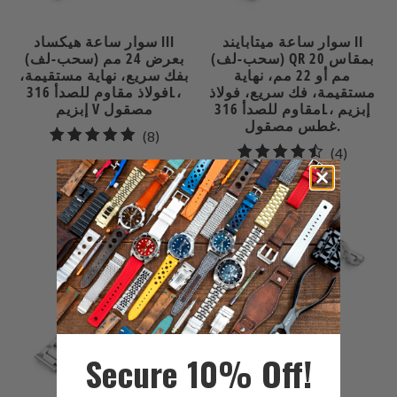
سوار ساعة ميتابايند II
سوار ساعة هيكساد III
(سحب-لف) QR بمقاس 20
بعرض 24 مم (سحب-لف)
مم أو 22 مم، نهاية
بفك سريع، نهاية مستقيمة،
مستقيمة، فك سريع، فولاذ
فولاذ مقاوم للصدأ 316L،
مقاوم للصدأ 316L، إبزيم
إبزيم V مصقول
غطس مصقول.
8
(8)
4
(4)
إجمالي
$89.99
إجمالي
المراجعات
$99.99
مراجعات
Secure 10% Off!