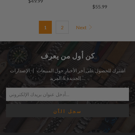
$49.99
إجمالي
المراجعات
$55.99
مراجعات
1
2
Next
كن أول من يعرف
اشترك للحصول على آخر الأخبار حول المبيعات | الإصدارات
الجديدة & المزيد …