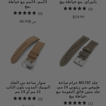
بانيراي، مع خياطة بيج
23مم، 24مم مع خياطة
بيج.
0
(0)
0
(0)
إجمالي
$59.99
إجمالي
مراجعات
$48.99
من
المراجعات
حزام ساعة MiLTAT جلد
سوار ساعة من الجلد
طبيعي بني زيتوني 24 مم،
النوبيك المدبب بلون التان،
جلد متين فائق النعومة مع
22 مم أو 24 مم
خياطة بيج.
0
(0)
1
(1)
إجمالي