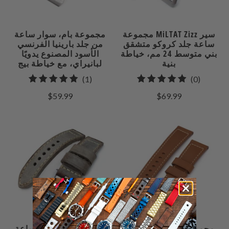
مجموعة MiLTAT Zizz سير
مجموعة بام، سوار ساعة
ساعة جلد كروكو متشقق
من جلد بارينيا الفرنسي
بني متوسط 24 مم، خياطة
الأسود المصنوع يدويًا
بنية
لبانيراي، مع خياطة بيج
1
0
(1)
(0)
إجمالي
إجمالي
$59.99
$69.99
مراجعات
المراجعات
مجموعة بام، حزام ساعة
سوار ساعة MiLTAT يدوي