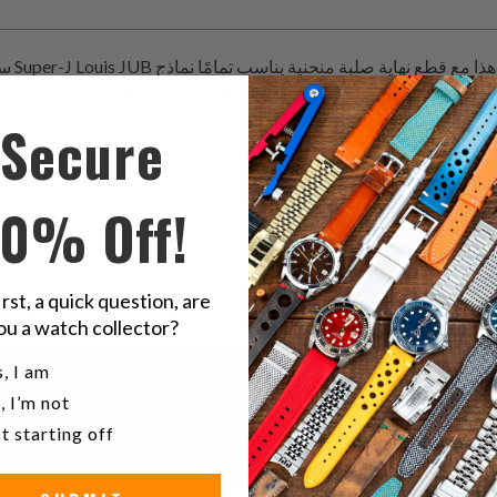
Steinhart Ocean One Black الخاصة بك بهذا السوار الفريد بعد البيع.
Secure
ثور على منتجات في هذه المجموعة
10% Off!
irst, a quick question, are
ou a watch collector?
u a watch collector?
, I am
كن أول من يعرف
, I’m not
t starting off