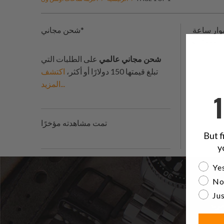
سوار ساعة Super-J Louis JUB هذا مع قطع نهاية صلبة منحنية يناسب تمامًا نماذج Steinhart Ocean One Black. استبدل اليوم ساعة
شحن مجاني*
شحن مجاني عالمي
على الطلبات التي
تبلغ قيمتها 150 دولارًا أو أكثر،
اكتشف
المزيد...
تمت مشاهدته مؤخرًا
But f
y
Are yo
Yes
No
Jus