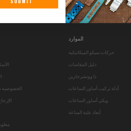
SUBMIT
الموارد
حركات سيكو الميكانيكية
دليل المقاسات
الأسئ
ذا ووتشزجازين
ا
أدلة تركيب أساور الساعات
الخصوصية &
ويكي أساور الساعات
الإرجا
أبعاد علبة الساعة
معلوم