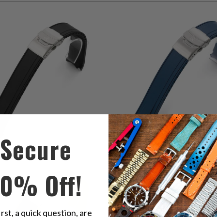
2
(2)
4
(4)
إجمالي
$58.00
ي
$58.00
المراجعات
ت
Secure
0
0
(0)
(0)
10% Off!
ي
إجمالي
$68.00
$68.00
ت
المراجعات
irst, a quick question, are