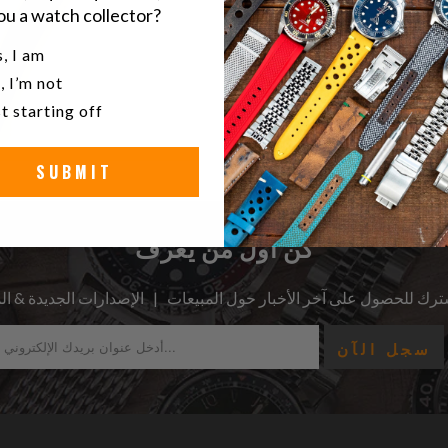
ou a watch collector?
u a watch collector?
, I am
, I’m not
t starting off
SUBMIT
كن أول من يعرف