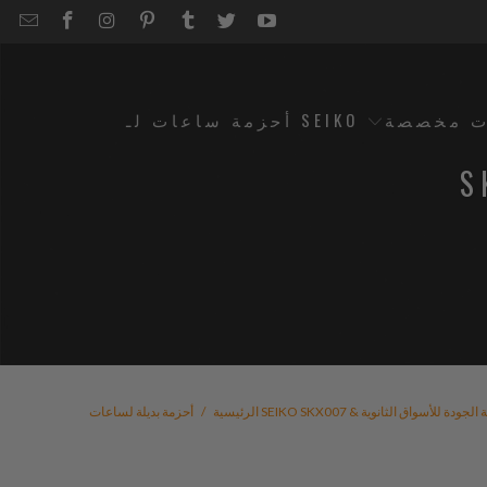
EMAIL
STRAPCODE
STRAPCODE
STRAPCODE
STRAPCODE
STRAPCODE
STRAPCODE
STRAPCODE
ON
ON
ON
ON
ON
ON
FACEBOOK
INSTAGRAM
PINTEREST
TUMBLR
TWITTER
YOUTUBE
ت مخصصة
أحزمة ساعات لـ SEIKO
الية
 أساور | أربطة عالية الجودة للأسواق الثانوية
الرئيسية
/