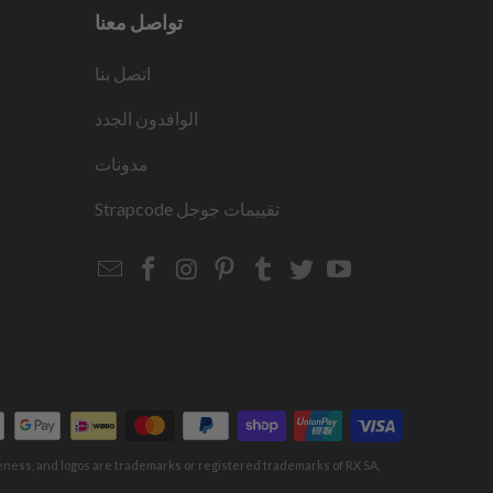
تواصل معنا
اتصل بنا
الوافدون الجدد
مدونات
تقييمات جوجل
Strapcode
Email
Strapcode
Strapcode
Strapcode
Strapcode
Strapcode
Strapcode
Strapcode
on
on
on
on
on
on
Facebook
Instagram
Pinterest
Tumblr
Twitter
YouTube
keness, and logos are trademarks or registered trademarks of RX SA,