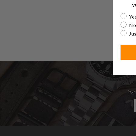
y
Are yo
Yes
No
Jus