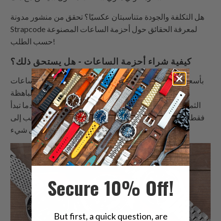
هل التكلفة والجودة متناسبتان عكسيًا؟ تحقق من منشور مدونة
Strapcode لمعرفة الحقائق حول أحزمة الساعات المصنوعة
حسب الطلب!
كيفية شراء أحزمة الساعات - هل يستحق ذلك؟
هناك تنوع هائل من أحزمة ساعات Seiko solar chrono، بأسعار
مختلفة تمامًا. فما هو الفرق بين الأحزمة الرخيصة والباهظة
الثمن؟ إليك نظرة سريعة على مزايا وعيوب كل نوع. عندما تبدأ
فقط في الدخول إلى عالم الساعات، من المحتمل أن تذهب إلى
الخيارات الرخيصة في كل شيء.
Secure 10% Off!
But first, a quick question, are