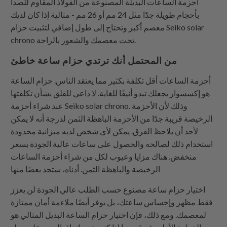
أحزمة الساعات البديلة المصنوعة من الفولاذ المقاوم للصدأ
بأحجام طويلة جدًا مثل 24 مم أو 26 مم - مثالية إذا كان لديك
معصم أكبر وتحتاج إلى طول إضافي لتثبيت حزام Seiko solar
chrono تحت معصمك والشعور بالراحة.
من المحتمل أنك ترتدي حزام ساعة خاطئ
أحزمة الساعات أقل تكلفة بكثير مما يعتقد الناس. حزام الساعة
هو إكسسوار يجعلك تبدو أنيقًا للغاية. لا داعي للقلق بشأن تكلفتها
عند شراء أحزمة Seiko solar chrono. وذلك لأن الأحزمة
الرخيصة قريبة جدًا من الأحزمة الباهظة الثمن لدرجة أنه لا يمكن
لأحد أن يلاحظ الفرق. يمكن لأي شخص لديه ميزانية محدودة
استخدام ذلك لصالحه والحصول على ساعات عالية الجودة بسعر
منخفض. هناك مزايا وعيوب لكل من شراء أحزمة الساعات
الرخيصة والباهظة الثمن. أدناه، ستجد بعضًا منها
اختيار حزام ساعة مصنوع حسب الطلب عالي الجودة لن يعزز
فقط مظهر وإحساس ساعتك، بل يوفر أيضًا ملاءمة أمان ممتازة
لمعصمك. ومع ذلك، فإن اختيار حزام الساعة البديل المثالي هو