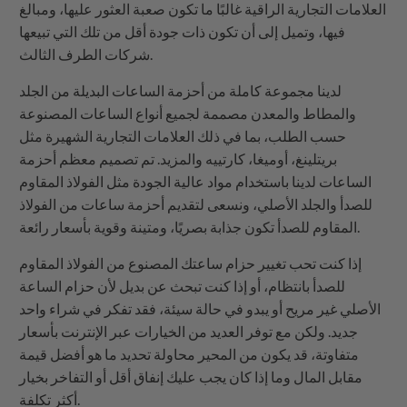
العلامات التجارية الراقية غالبًا ما تكون صعبة العثور عليها، ومبالغ
فيها، وتميل إلى أن تكون ذات جودة أقل من تلك التي تبيعها
شركات الطرف الثالث.
لدينا مجموعة كاملة من أحزمة الساعات البديلة من الجلد
والمطاط والمعدن مصممة لجميع أنواع الساعات المصنوعة
حسب الطلب، بما في ذلك العلامات التجارية الشهيرة مثل
بريتلينغ، أوميغا، كارتييه والمزيد. تم تصميم معظم أحزمة
الساعات لدينا باستخدام مواد عالية الجودة مثل الفولاذ المقاوم
للصدأ والجلد الأصلي، ونسعى لتقديم أحزمة ساعات من الفولاذ
المقاوم للصدأ تكون جذابة بصريًا، ومتينة وقوية بأسعار رائعة.
إذا كنت تحب تغيير حزام ساعتك المصنوع من الفولاذ المقاوم
للصدأ بانتظام، أو إذا كنت تبحث عن بديل لأن حزام الساعة
الأصلي غير مريح أو يبدو في حالة سيئة، فقد تفكر في شراء واحد
جديد. ولكن مع توفر العديد من الخيارات عبر الإنترنت بأسعار
متفاوتة، قد يكون من المحير محاولة تحديد ما هو أفضل قيمة
مقابل المال وما إذا كان يجب عليك إنفاق أقل أو التفاخر بخيار
أكثر تكلفة.