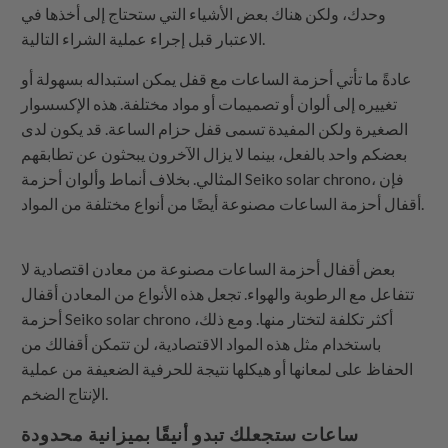
وحدك، ولكن هناك بعض الأشياء التي ستحتاج إلى أخذها في
الاعتبار قبل إجراء عملية الشراء التالية.
عادةً ما تأتي أحزمة الساعات مع قفل يمكن استبداله بسهولة أو
تغييره إلى ألوان أو تصميمات أو مواد مختلفة. هذه الإكسسوار
الصغيرة ولكن المفيدة تسمى قفل حزام الساعة. قد يكون لدى
بعضكم واحد بالفعل، بينما لا يزال الآخرون يبحثون عن تطابقهم
المثالي. بخلاف أنماط وألوان أحزمة Seiko solar chrono، فإن
أقفال أحزمة الساعات مصنوعة أيضًا من أنواع مختلفة من المواد.
بعض أقفال أحزمة الساعات مصنوعة من معادن اقتصادية لا
تتفاعل مع الرطوبة والهواء. تجعل هذه الأنواع من المعادن أقفال
أحزمة Seiko solar chrono أكثر تكلفة لتختار منها. ومع ذلك،
باستخدام مثل هذه المواد الاقتصادية، لن تتمكن أقفالك من
الحفاظ على لمعانها أو هيكلها نتيجة للحرفية الضعيفة من عملية
الإنتاج الضخم.
ساعات ستجعلك تبدو أنيقًا بميزانية محدودة