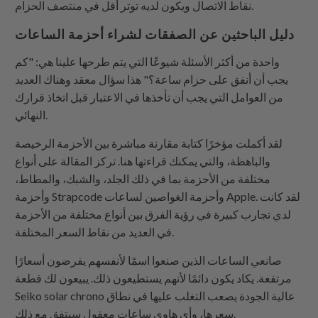
نقاط الاتصال ويكون لديه توتر أقل في منتصف الحزام.
دليل الباحثين عن الصفقات لشراء أحزمة الساعات
واحدة من أكثر الأسئلة شيوعًا التي يتم طرحها علينا هي: "كم
يجب أن أنفق على حزام ساعة؟" هذا سؤال معقد وهناك العديد
من العوامل التي يجب أن تأخذها في الاعتبار قبل اتخاذ قرارك
النهائي.
لقد أكملت مؤخرًا كتابة مقارنة مباشرة بين الأحزمة الرخيصة
والباهظة، والتي يمكنك قراءتها هنا. تركز المقالة على أنواع
مختلفة من الأحزمة بما في ذلك الجلد، والشبك، والمطاط،
وأحزمة Strapcode وأحزمة الغواصين لساعات Apple. لقد كانت
لدي تجارب كبيرة في رؤية الفرق بين أنواع مختلفة من الأحزمة
في العديد من نقاط السعر المختلفة.
صانعي الساعات الذين صنعوا اسمًا لأنفسهم يفرضون أسعارًا
مرتفعة. يكاد يكون دائمًا لأنهم يستطيعون ذلك. يبيعون لك قطعة
Seiko solar chrono عالية الجودة يصعب التغلب عليها في نطاق
سعرها، وأي هاوي ساعات معقول سيتفق مع ذلك.