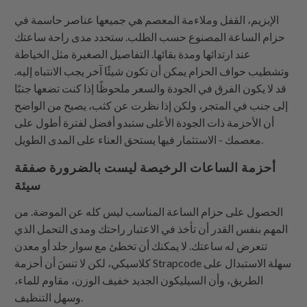
الإبزيم، القفل وملاءمة المعصم هي جميعها عناصر حاسمة في
حزام الساعة المصنوع حسب الطلب. ستحدد مدى راحة ساعتك
عند ارتدائها ومدة بقائها. التفاصيل الصغيرة مثل الخياطة
وتشطيب حواف الحزام يمكن أن تكون شيئًا آخر يجب الانتباه إليه.
قد لا يكون الفرق في الجودة والسعر ملحوظًا إذا كنت تضعها جنبًا
إلى جنب في المتجر، ولكن إذا نظرت عن كثب، يصبح من الواضح
أن الأحزمة ذات الجودة الأعلى ستبدو أفضل لفترة أطول على
معصمك - الاستثمار فيها يستحق العناء على المدى الطويل.
أحزمة الساعات الرخيصة ليست بالضرورة صفقة
سيئة
الحصول على حزام الساعة المناسب ليس كله عن الموضة. من
المهم بنفس القدر أن تأخذ في الاعتبار راحتك ومدى التحمل الذي
تتعرض له ساعتك. لا يمكنك أن تخطئ مع سوار جلد أو معدن
كلاسيكي، لكن لا تنسَ أن أحزمة Strapcode سهلة الاستبدال على
الطريق، وأن السيليكون الجديد خفيف الوزن، مقاوم للماء،
وسهل التنظيف.