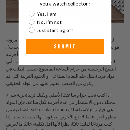
you a watch collector?
Are you a watch collector?
Yes, I am
No, I’m not
Just starting off
لن تساعدك الخيارات الرخيصة فقط في الحفاظ على مرونة
SUBMIT
هوايتك وميزانيتك عندما تتغير أذواقك بسرعة (وهو ما سيحدث)،
ولكن هناك بعض المزايا لشراء أحزمة Seiko solar chrono
الرخيصة مقابل الباهظة الثمن بشكل خاص. أولاً، غالبًا ما تأتي
النسخ الرخيصة من حزام الساعة المصنوع حسب الطلب في
مواد فريدة مثل جلد النعام الصناعي أو الجلود الغريبة التي قد
يكون من الصعب العثور عليها في الجلد الحقيقي.
إذا كنت تحب حزام ساعتك الأصلي ولكنك تريد تجربة شيء
مختلف دون الاستثمار في عدة أحزمة لكل ساعة، فإن المواد
الصناعية من Seiko solar chrono هي خيار رائع لاستكشاف
مظهر آخر - فقط لا تدع الآخرين يعرفون أنها ليست حقيقية إذا
كنت مرتاحًا لذلك! ثانيًا، نظرًا لأنها أقل تكلفة، غالبًا ما تُعرض