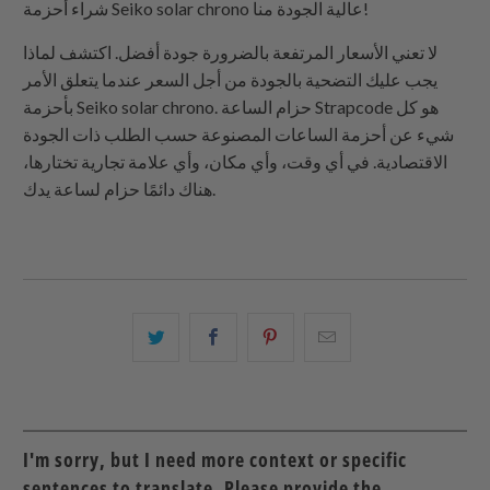
شراء أحزمة Seiko solar chrono عالية الجودة منا!
لا تعني الأسعار المرتفعة بالضرورة جودة أفضل. اكتشف لماذا
يجب عليك التضحية بالجودة من أجل السعر عندما يتعلق الأمر
بأحزمة Seiko solar chrono. حزام الساعة Strapcode هو كل
شيء عن أحزمة الساعات المصنوعة حسب الطلب ذات الجودة
الاقتصادية. في أي وقت، وأي مكان، وأي علامة تجارية تختارها،
هناك دائمًا حزام لساعة يدك.
البريد
شارك
شارك
شارك
الإلكتروني
هذا
هذا
هذا
هذا
على
على
على
إلى
بينتيريست
فيسبوك
تويتر
صديق
I'm sorry, but I need more context or specific
sentences to translate. Please provide the