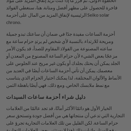
الخطوة الأولى، ثم قرر ما إذا كنت تريد إنفاق المزيد على مواد
فاخرة للحصول على مظهر أفضل ومتانة. هنا، سنغطي الفوائد
الرئيسية لإنفاق المزيد من المال على أحزمة Seiko solar
chrono.
أحزمة الساعات مفيدة جدًا في ضمان أن ساعتك تبدو جميلة
ومريحة للارتداء. بالنسبة لأي شخص لم يرتدِ حزام ساعة مع
ساعته المصنوعة من الفولاذ المقاوم للصدأ، قد يكون الأمر
مزعجًا بعض الشيء لأن حزام الساعة المصنوع من المعدن أو
الجلد يمكن أن يحتك بجلدك أو يكون غير مريح عند الجلوس على
معصمك. يمكن أن تأتي أحزمة الساعات أيضًا في العديد من
الأنماط والألوان المختلفة، لذا يمكنك اختيار الحزام الذي يتناسب
مع نمط ملابسك الخاص. ومع ذلك، فهي أيضًا باهظة الثمن
دليل شراء أحزمة ساعات السيدات
الخيار الأول هو دائمًا الأكثر أمانًا، قد تجد عالمًا من العلامات
التجارية التي تدعي أن منتجاتها هي من أفضل جودة وتستحق سعر
حزام الساعة. لكن القليل من تلك العلامات التجارية تجرؤ على
رفع الستار وإثبات ذلك (هذا لا يستثني بعض العلامات التجارية