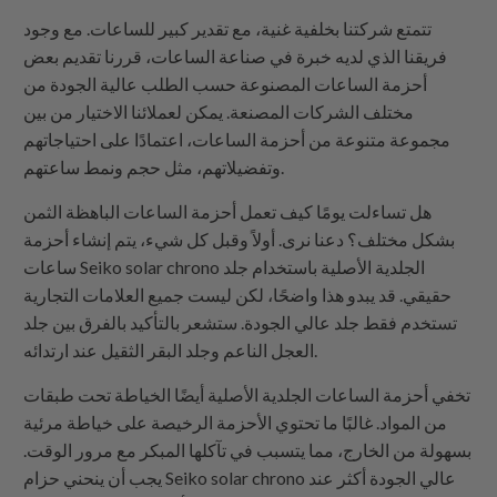
تتمتع شركتنا بخلفية غنية، مع تقدير كبير للساعات. مع وجود
فريقنا الذي لديه خبرة في صناعة الساعات، قررنا تقديم بعض
أحزمة الساعات المصنوعة حسب الطلب عالية الجودة من
مختلف الشركات المصنعة. يمكن لعملائنا الاختيار من بين
مجموعة متنوعة من أحزمة الساعات، اعتمادًا على احتياجاتهم
وتفضيلاتهم، مثل حجم ونمط ساعتهم.
هل تساءلت يومًا كيف تعمل أحزمة الساعات الباهظة الثمن
بشكل مختلف؟ دعنا نرى. أولاً وقبل كل شيء، يتم إنشاء أحزمة
ساعات Seiko solar chrono الجلدية الأصلية باستخدام جلد
حقيقي. قد يبدو هذا واضحًا، لكن ليست جميع العلامات التجارية
تستخدم فقط جلد عالي الجودة. ستشعر بالتأكيد بالفرق بين جلد
العجل الناعم وجلد البقر الثقيل عند ارتدائه.
تخفي أحزمة الساعات الجلدية الأصلية أيضًا الخياطة تحت طبقات
من المواد. غالبًا ما تحتوي الأحزمة الرخيصة على خياطة مرئية
بسهولة من الخارج، مما يتسبب في تآكلها المبكر مع مرور الوقت.
يجب أن ينحني حزام Seiko solar chrono عالي الجودة أكثر عند